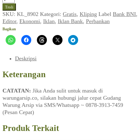
Iklan
Troli
Bank
SKU:
KL_8902
Kategori:
Gratis
,
Kliping
Label
Bank BNI
,
BNI
Editor
,
Ekonomi
,
Iklan
,
Iklan Bank
,
Perbankan
(EDITOR_No.
Bagikan
02,
16
September
1989)
Deskripsi
Keterangan
CATATAN:
Jika Anda sulit untuk masuk di
warungarsip.co, silakan hubungi jalur cepat Gudang
Warung Arsip via SMS/Whatsapp ~ 0878-3913-7459
(Pesan Cepat)
Produk Terkait