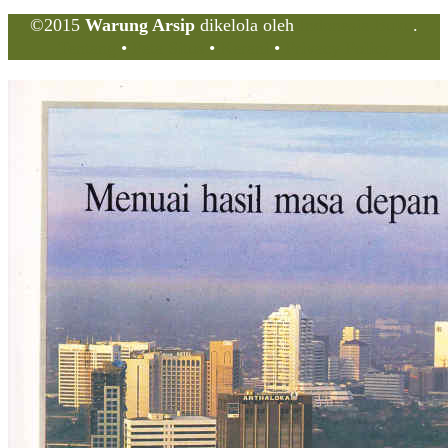
©2015
Warung Arsip
dikelola oleh
Indonesia Buku
.
Tentang
•
Peta Situs
•
Kerani
•
Privacy Policy