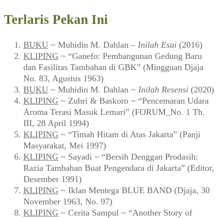
Terlaris Pekan Ini
BUKU
~ Muhidin M. Dahlan –
Inilah Esai
(2016)
KLIPING
~ “Ganefo: Pembangunan Gedung Baru
dan Fasilitas Tambahan di GBK” (Mingguan Djaja
No. 83, Agustus 1963)
BUKU
~ Muhidin M. Dahlan ~
Inilah Resensi
(2020)
KLIPING
~ Zuhri & Baskoro ~ “Pencemaran Udara
Aroma Terasi Masuk Lemari” (FORUM_No. 1 Th.
III, 28 April 1994)
KLIPING
~ “Timah Hitam di Atas Jakarta” (Panji
Masyarakat, Mei 1997)
KLIPING
~ Sayadi ~ “Bersih Denggan Prodasih:
Razia Tambahan Buat Pengendara di Jakarta” (Editor,
Desember 1991)
KLIPING
~ Iklan Mentega BLUE BAND (Djaja, 30
November 1963, No. 97)
KLIPING
~ Cerita Sampul ~ “Another Story of