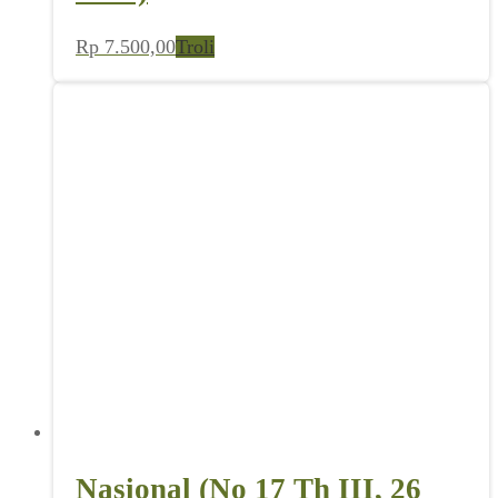
Rp
7.500,00
Troli
Nasional (No 17 Th III, 26