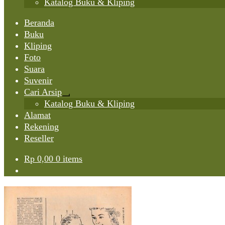
Katalog Buku & Kliping
Beranda
Buku
Kliping
Foto
Suara
Suvenir
Cari Arsip
Expand
Katalog Buku & Kliping
child
Alamat
menu
Rekening
Reseller
Rp
0,00
0 items