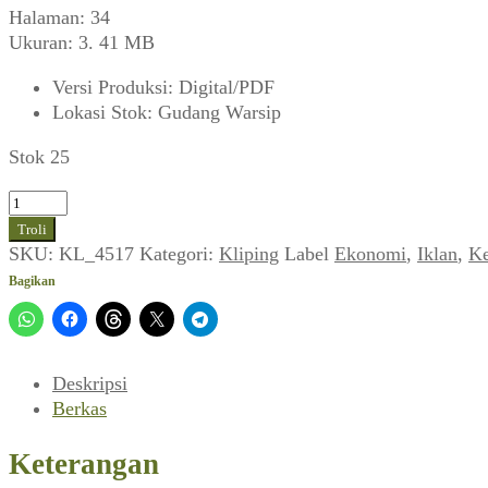
Halaman: 34
Ukuran: 3. 41 MB
Versi Produksi
:
Digital/PDF
Lokasi Stok
:
Gudang Warsip
Stok 25
Kuantitas
Iklan
Troli
Bedak
SKU:
KL_4517
Kategori:
Kliping
Label
Ekonomi
,
Iklan
,
Ke
Vinola
Bagikan
(Pantjawarna,
Maret
1959)
Deskripsi
Berkas
Keterangan