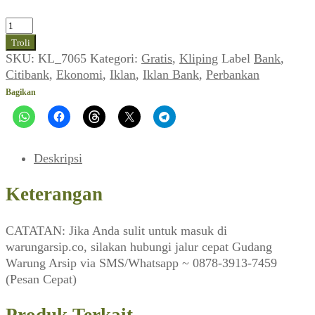
Kuantitas
Iklan
Troli
Citibank
SKU:
KL_7065
Kategori:
Gratis
,
Kliping
Label
Bank
,
Visa
Citibank
,
Ekonomi
,
Iklan
,
Iklan Bank
,
Perbankan
(Sarinah_No.191,
Bagikan
Januari
1990)
Deskripsi
Keterangan
CATATAN: Jika Anda sulit untuk masuk di
warungarsip.co, silakan hubungi jalur cepat Gudang
Warung Arsip via SMS/Whatsapp ~ 0878-3913-7459
(Pesan Cepat)