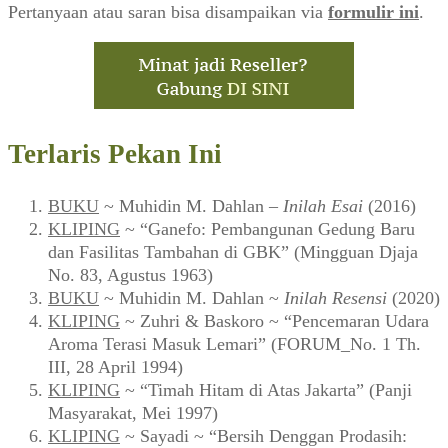
Pertanyaan atau saran bisa disampaikan via
formulir ini
.
Terlaris Pekan Ini
BUKU
~ Muhidin M. Dahlan –
Inilah Esai
(2016)
KLIPING
~ “Ganefo: Pembangunan Gedung Baru
dan Fasilitas Tambahan di GBK” (Mingguan Djaja
No. 83, Agustus 1963)
BUKU
~ Muhidin M. Dahlan ~
Inilah Resensi
(2020)
KLIPING
~ Zuhri & Baskoro ~ “Pencemaran Udara
Aroma Terasi Masuk Lemari” (FORUM_No. 1 Th.
III, 28 April 1994)
KLIPING
~ “Timah Hitam di Atas Jakarta” (Panji
Masyarakat, Mei 1997)
KLIPING
~ Sayadi ~ “Bersih Denggan Prodasih: