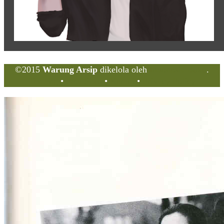
©2015
Warung Arsip
dikelola oleh
Indonesia Buku
.
Tentang
•
Peta Situs
•
Kerani
•
Privacy Policy