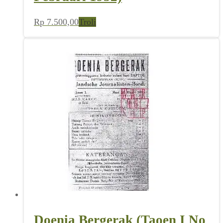
Rp
7.500,00
Troli
Doenia Bergerak (Taoen I No