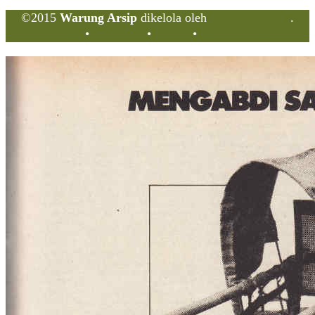
©2015
Warung Arsip
dikelola oleh
Indonesia Buku
.
Tentang
•
Peta Situs
•
Kerani
•
Privacy Policy