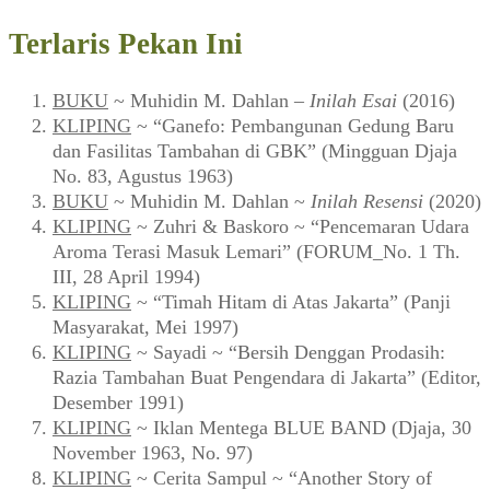
Terlaris Pekan Ini
BUKU
~ Muhidin M. Dahlan –
Inilah Esai
(2016)
KLIPING
~ “Ganefo: Pembangunan Gedung Baru
dan Fasilitas Tambahan di GBK” (Mingguan Djaja
No. 83, Agustus 1963)
BUKU
~ Muhidin M. Dahlan ~
Inilah Resensi
(2020)
KLIPING
~ Zuhri & Baskoro ~ “Pencemaran Udara
Aroma Terasi Masuk Lemari” (FORUM_No. 1 Th.
III, 28 April 1994)
KLIPING
~ “Timah Hitam di Atas Jakarta” (Panji
Masyarakat, Mei 1997)
KLIPING
~ Sayadi ~ “Bersih Denggan Prodasih:
Razia Tambahan Buat Pengendara di Jakarta” (Editor,
Desember 1991)
KLIPING
~ Iklan Mentega BLUE BAND (Djaja, 30
November 1963, No. 97)
KLIPING
~ Cerita Sampul ~ “Another Story of