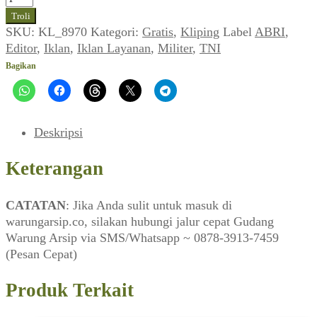
Iklan
Troli
Layanan
SKU:
KL_8970
Kategori:
Gratis
,
Kliping
Label
ABRI
,
Hari
Editor
,
Iklan
,
Iklan Layanan
,
Militer
,
TNI
ABRI
Bagikan
(EDITOR_No.
04,
30
September
Deskripsi
1989)
Keterangan
CATATAN
: Jika Anda sulit untuk masuk di
warungarsip.co, silakan hubungi jalur cepat Gudang
Warung Arsip via SMS/Whatsapp ~ 0878-3913-7459
(Pesan Cepat)
Produk Terkait