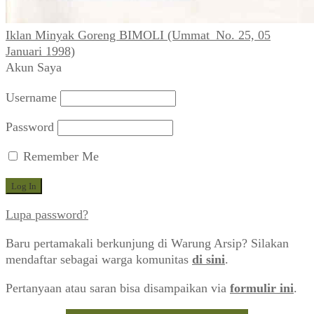
Iklan Minyak Goreng BIMOLI (Ummat_No. 25, 05
Januari 1998)
Akun Saya
Username
Password
Remember Me
Lupa password?
Baru pertamakali berkunjung di Warung Arsip? Silakan
mendaftar sebagai warga komunitas
di sini
.
Pertanyaan atau saran bisa disampaikan via
formulir ini
.