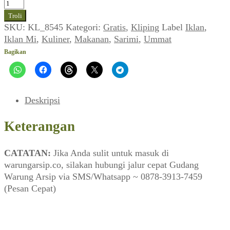
Kuantitas
Iklan
Troli
Mi
SKU:
KL_8545
Kategori:
Gratis
,
Kliping
Label
Iklan
,
SARIMI
Iklan Mi
,
Kuliner
,
Makanan
,
Sarimi
,
Ummat
(Ummat_No.
Bagikan
25,
05
Januari
1998)
Deskripsi
Keterangan
CATATAN:
Jika Anda sulit untuk masuk di
warungarsip.co, silakan hubungi jalur cepat Gudang
Warung Arsip via SMS/Whatsapp ~ 0878-3913-7459
(Pesan Cepat)