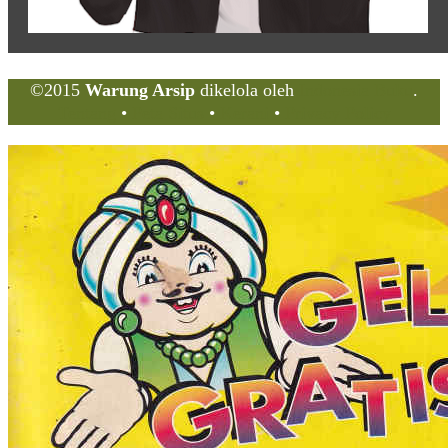
©2015
Warung Arsip
dikelola oleh
Indonesia Buku
.
Tentang
•
Peta Situs
•
Kerani
•
Privacy Policy