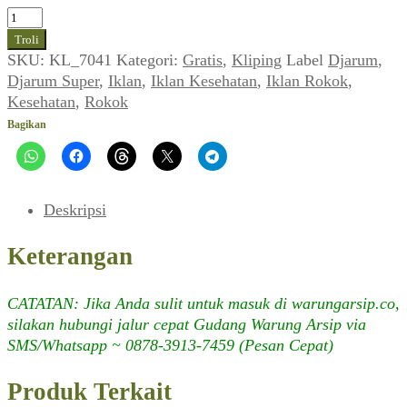
Kuantitas
Iklan
Troli
Rokok
SKU:
KL_7041
Kategori:
Gratis
,
Kliping
Label
Djarum
,
DJARUM
Djarum Super
,
Iklan
,
Iklan Kesehatan
,
Iklan Rokok
,
SUPER
Kesehatan
,
Rokok
(Jakarta
Bagikan
Jakarta_No.
112,
28
Agustus
Deskripsi
1988)
Keterangan
CATATAN: Jika Anda sulit untuk masuk di warungarsip.co,
silakan hubungi jalur cepat Gudang Warung Arsip via
SMS/Whatsapp ~ 0878-3913-7459 (Pesan Cepat)
Produk Terkait