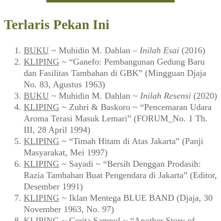
Terlaris Pekan Ini
BUKU
~ Muhidin M. Dahlan –
Inilah Esai
(2016)
KLIPING
~ “Ganefo: Pembangunan Gedung Baru
dan Fasilitas Tambahan di GBK” (Mingguan Djaja
No. 83, Agustus 1963)
BUKU
~ Muhidin M. Dahlan ~
Inilah Resensi
(2020)
KLIPING
~ Zuhri & Baskoro ~ “Pencemaran Udara
Aroma Terasi Masuk Lemari” (FORUM_No. 1 Th.
III, 28 April 1994)
KLIPING
~ “Timah Hitam di Atas Jakarta” (Panji
Masyarakat, Mei 1997)
KLIPING
~ Sayadi ~ “Bersih Denggan Prodasih:
Razia Tambahan Buat Pengendara di Jakarta” (Editor,
Desember 1991)
KLIPING
~ Iklan Mentega BLUE BAND (Djaja, 30
November 1963, No. 97)
KLIPING
~ Cerita Sampul ~ “Another Story of