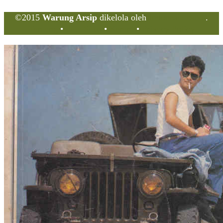
©2015
Warung Arsip
dikelola oleh
Indonesia Buku
.
Tentang
•
Peta Situs
•
Kerani
•
Privacy Policy