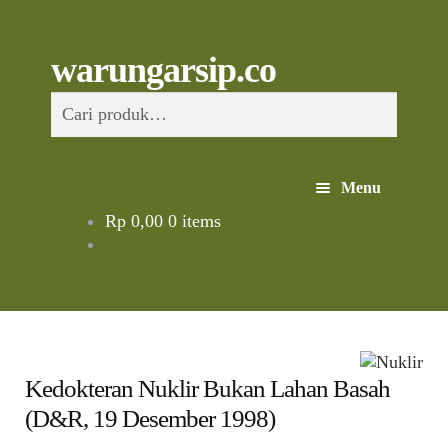
Skip
to
content
Skip
Skip
Cari
warungarsip.co
to
to
Pencarian
navigation
content
untuk:
Menu
Rp
0,00
0 items
Beranda
Buku
Kliping
Kedokteran Nuklir Bukan Lahan Basah
Foto
(D&R, 19 Desember 1998)