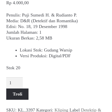
Suara
Rp
4.000,00
Penulis: Puji Sumedi H. & Rudianto P.
Suvenir
Media: D&R (Detektif dan Romantika)
Edisi: No. 18, 19 Desember 1998
Expand
Cari Arsip
Jumlah Halaman: 1
child
Ukuran Berkas: 2,58 MB
menu
Alamat
Lokasi Stok
:
Gudang Warsip
Versi Produksi
:
Digital/PDF
Rekening
Stok 20
Reseller
Kuantitas
Kedokteran
Nuklir
Troli
Bukan
Lahan
Basah
SKU:
KL_3397
Kategori:
Kliping
Label
Detektip &