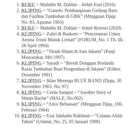
BUKU
~ Muhidin M. Dahlan –
Inilah Esai
(2016)
KLIPING
~ “Ganefo: Pembangunan Gedung Baru
dan Fasilitas Tambahan di GBK” (Mingguan Djaja
No. 83, Agustus 1963)
BUKU
~ Muhidin M. Dahlan ~
Inilah Resensi
(2020)
KLIPING
~ Zuhri & Baskoro ~ “Pencemaran Udara
Aroma Terasi Masuk Lemari” (FORUM_No. 1 Th. III,
28 April 1994)
KLIPING
~ “Timah Hitam di Atas Jakarta” (Panji
Masyarakat, Mei 1997)
KLIPING
~ Sayadi ~ “Bersih Denggan Prodasih:
Razia Tambahan Buat Pengendara di Jakarta” (Editor,
Desember 1991)
KLIPING
~ Iklan Mentega BLUE BAND (Djaja, 30
November 1963, No. 97)
KLIPING
~ Cerita Sampul ~ “Another Story of
Shinta Bachir” (MALE, No.002)
KLIPING
~ “Alice Bebassari” (Mingguan Djaja_106,
Februari 1964)
KLIPING
~ Esai Jalaludin Rakhmat ~ “Catatan Akhir
Tahun” (Ummat_No. 25, 05 Januari 1998)