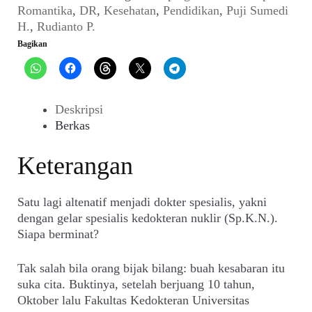
(D&R,
Romantika
,
DR
,
Kesehatan
,
Pendidikan
,
Puji Sumedi
19
H.
,
Rudianto P.
Desember
Bagikan
1998)
Deskripsi
Berkas
Keterangan
Satu lagi altenatif menjadi dokter spesialis, yakni
dengan gelar spesialis kedokteran nuklir (Sp.K.N.).
Siapa berminat?
Tak salah bila orang bijak bilang: buah kesabaran itu
suka cita. Buktinya, setelah berjuang 10 tahun,
Oktober lalu Fakultas Kedokteran Universitas