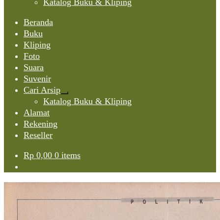
Katalog Buku & Kliping
Beranda
Buku
Kliping
Foto
Suara
Suvenir
Cari Arsip
Expand
Katalog Buku & Kliping
child
Alamat
menu
Rekening
Reseller
Rp
0,00
0 items