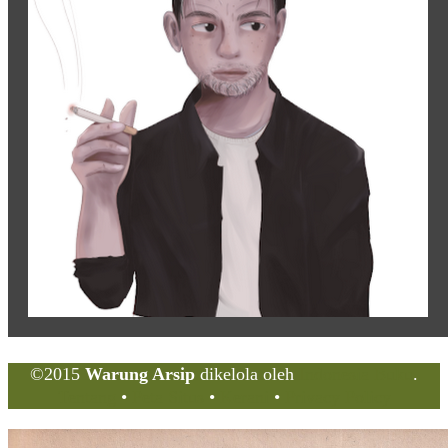
©2015
Warung Arsip
dikelola oleh
Indonesia Buku
.
Tentang
•
Peta Situs
•
Kerani
•
Privacy Policy