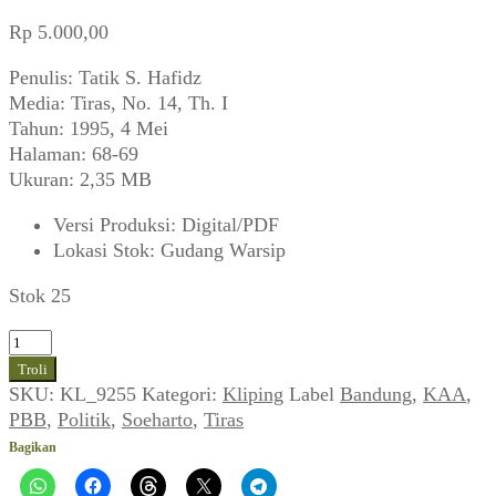
Rp
5.000,00
Penulis: Tatik S. Hafidz
Media: Tiras, No. 14, Th. I
Tahun: 1995, 4 Mei
Halaman: 68-69
Ukuran: 2,35 MB
Versi Produksi
:
Digital/PDF
Lokasi Stok
:
Gudang Warsip
Stok 25
Kuantitas
Konferensi
Troli
Asia
SKU:
KL_9255
Kategori:
Kliping
Label
Bandung
,
KAA
,
Afrika
PBB
,
Politik
,
Soeharto
,
Tiras
(KAA):
Bagikan
Menanti
Deklarasi