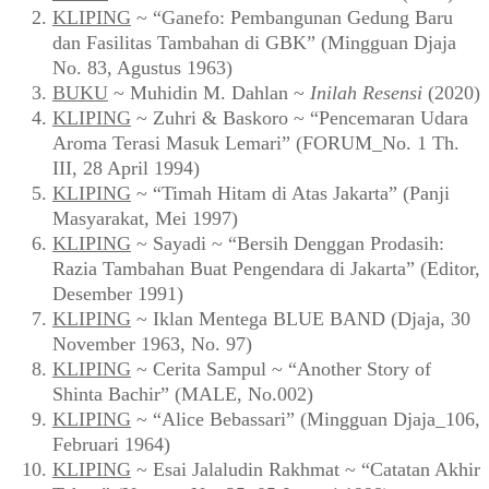
KLIPING
~ “Ganefo: Pembangunan Gedung Baru
dan Fasilitas Tambahan di GBK” (Mingguan Djaja
No. 83, Agustus 1963)
BUKU
~ Muhidin M. Dahlan ~
Inilah Resensi
(2020)
KLIPING
~ Zuhri & Baskoro ~ “Pencemaran Udara
Aroma Terasi Masuk Lemari” (FORUM_No. 1 Th.
III, 28 April 1994)
KLIPING
~ “Timah Hitam di Atas Jakarta” (Panji
Masyarakat, Mei 1997)
KLIPING
~ Sayadi ~ “Bersih Denggan Prodasih:
Razia Tambahan Buat Pengendara di Jakarta” (Editor,
Desember 1991)
KLIPING
~ Iklan Mentega BLUE BAND (Djaja, 30
November 1963, No. 97)
KLIPING
~ Cerita Sampul ~ “Another Story of
Shinta Bachir” (MALE, No.002)
KLIPING
~ “Alice Bebassari” (Mingguan Djaja_106,
Februari 1964)
KLIPING
~ Esai Jalaludin Rakhmat ~ “Catatan Akhir