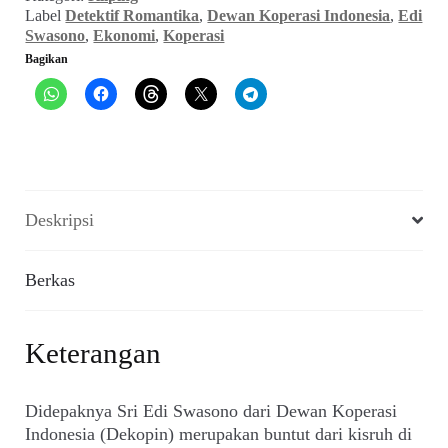
Swasono
Label
Detektif Romantika
,
Dewan Koperasi Indonesia
,
Edi
Tersungkur?
Swasono
,
Ekonomi
,
Koperasi
(Detektif
Bagikan
&
Romantika,
Juni
2020)
Deskripsi
Berkas
Keterangan
Didepaknya Sri Edi Swasono dari Dewan Koperasi
Indonesia (Dekopin) merupakan buntut dari kisruh di