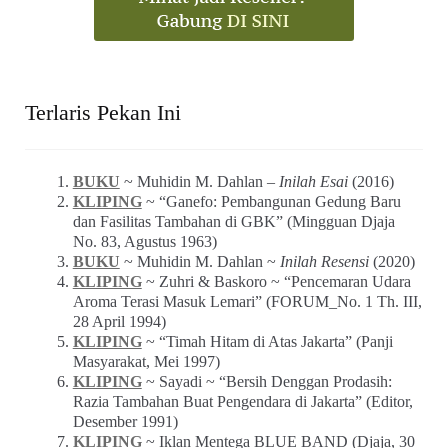
Terlaris Pekan Ini
BUKU
~ Muhidin M. Dahlan –
Inilah Esai
(2016)
KLIPING
~ “Ganefo: Pembangunan Gedung Baru
dan Fasilitas Tambahan di GBK” (Mingguan Djaja
No. 83, Agustus 1963)
BUKU
~ Muhidin M. Dahlan ~
Inilah Resensi
(2020)
KLIPING
~ Zuhri & Baskoro ~ “Pencemaran Udara
Aroma Terasi Masuk Lemari” (FORUM_No. 1 Th. III,
28 April 1994)
KLIPING
~ “Timah Hitam di Atas Jakarta” (Panji
Masyarakat, Mei 1997)
KLIPING
~ Sayadi ~ “Bersih Denggan Prodasih:
Razia Tambahan Buat Pengendara di Jakarta” (Editor,
Desember 1991)
KLIPING
~ Iklan Mentega BLUE BAND (Djaja, 30