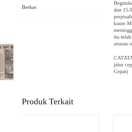
Begitula
Berkas
dan 15.0
perpisah
kaum Mu
meningg
itu tela
urusan o
CATATAN
jalur c
Cepat)
Produk Terkait