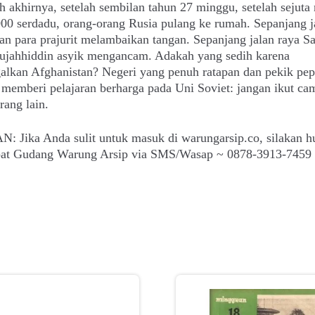
h akhirnya, setelah sembilan tahun 27 minggu, setelah sejuta
00 serdadu, orang-orang Rusia pulang ke rumah. Sepanjang j
an para prajurit melambaikan tangan. Sepanjang jalan raya S
jahhiddin asyik mengancam. Adakah yang sedih karena
alkan Afghanistan? Negeri yang penuh ratapan dan pekik pe
h memberi pelajaran berharga pada Uni Soviet: jangan ikut ca
rang lain.
: Jika Anda sulit untuk masuk di warungarsip.co, silakan h
epat Gudang Warung Arsip via SMS/Wasap ~ 0878-3913-7459 