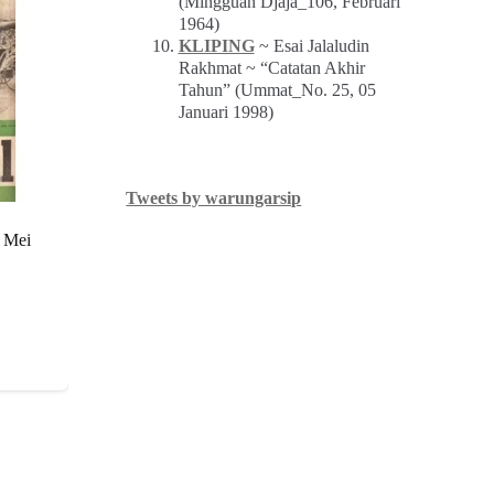
(Mingguan Djaja_106, Februari
1964)
KLIPING
~ Esai Jalaludin
Rakhmat ~ “Catatan Akhir
Tahun” (Ummat_No. 25, 05
Januari 1998)
Tweets by warungarsip
3 Mei