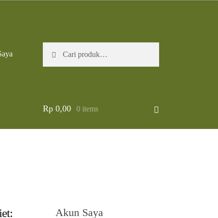
Pencarian
Cari
Saya
untuk:
Rp
0,00
0 items
et:
Akun Saya