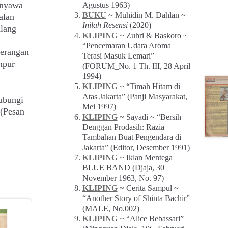
 nyawa
Agustus 1963)
BUKU
~ Muhidin M. Dahlan ~
alan
Inilah Resensi
(2020)
alang
KLIPING
~ Zuhri & Baskoro ~
“Pencemaran Udara Aroma
perangan
Terasi Masuk Lemari”
mpur
(FORUM_No. 1 Th. III, 28 April
1994)
KLIPING
~ “Timah Hitam di
Atas Jakarta” (Panji Masyarakat,
ubungi
Mei 1997)
(Pesan
KLIPING
~ Sayadi ~ “Bersih
Denggan Prodasih: Razia
Tambahan Buat Pengendara di
Jakarta” (Editor, Desember 1991)
KLIPING
~ Iklan Mentega
BLUE BAND (Djaja, 30
November 1963, No. 97)
KLIPING
~ Cerita Sampul ~
“Another Story of Shinta Bachir”
(MALE, No.002)
KLIPING
~ “Alice Bebassari”