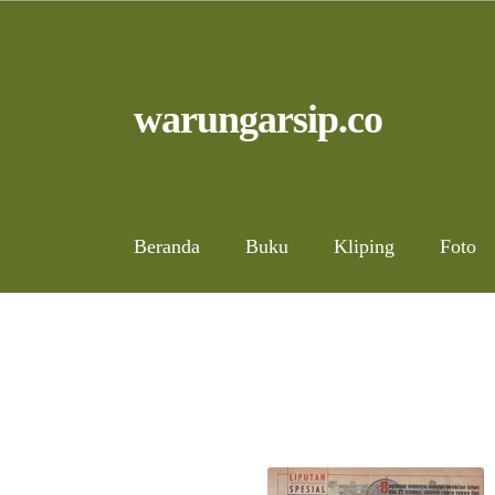
Skip
to
content
Skip
Skip
warungarsip.co
to
to
navigation
content
Beranda
Buku
Kliping
Foto