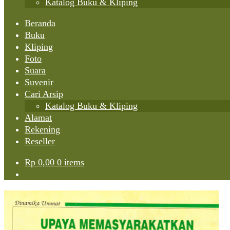
Katalog Buku & Kliping
Beranda
Buku
Kliping
Foto
Suara
Suvenir
Cari Arsip
Katalog Buku & Kliping
Alamat
Rekening
Reseller
Rp
0,00
0 items