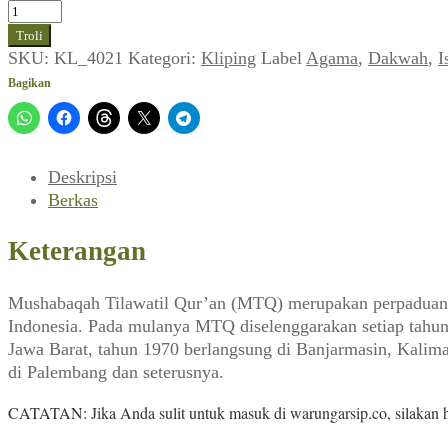
Kuantitas
Lukman
Troli
Rais
SKU:
KL_4021
Kategori:
Kliping
Label
Agama
,
Dakwah
,
I
~
Bagikan
Upaya
Memasyarakatkan
Al-
Quran:
Deskripsi
Gegap
Berkas
Gempita
MTQ
Keterangan
Nasional
ke
Mushabaqah Tilawatil Qur’an (MTQ) merupakan perpaduan 
XVI
Indonesia. Pada mulanya MTQ diselenggarakan setiap tahun
di
Jawa Barat, tahun 1970 berlangsung di Banjarmasin, Kalima
Yogyakarta
di Palembang dan seterusnya.
(Suara
Masjid,
CATATAN: Jika Anda sulit untuk masuk di warungarsip.co, silakan
Maret
1991)