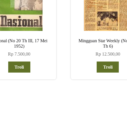
onal (No 20 Th III, 17 Mei
Mingguan Star Weekly (No
1952)
Th 6)
Rp
7.500,00
Rp
12.500,00
Troli
Troli