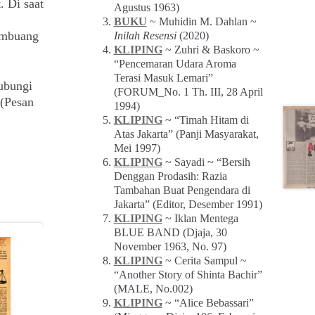
. Di saat
Agustus 1963)
BUKU
~ Muhidin M. Dahlan ~
embuang
Inilah Resensi
(2020)
KLIPING
~ Zuhri & Baskoro ~
“Pencemaran Udara Aroma
Terasi Masuk Lemari”
ubungi
(FORUM_No. 1 Th. III, 28 April
(Pesan
1994)
KLIPING
~ “Timah Hitam di
Atas Jakarta” (Panji Masyarakat,
Mei 1997)
KLIPING
~ Sayadi ~ “Bersih
Denggan Prodasih: Razia
Tambahan Buat Pengendara di
Jakarta” (Editor, Desember 1991)
KLIPING
~ Iklan Mentega
BLUE BAND (Djaja, 30
November 1963, No. 97)
KLIPING
~ Cerita Sampul ~
“Another Story of Shinta Bachir”
(MALE, No.002)
KLIPING
~ “Alice Bebassari”