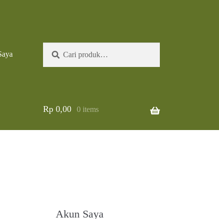
Pencarian
Cari
Saya
untuk:
Rp
0,00
0 items
Akun Saya