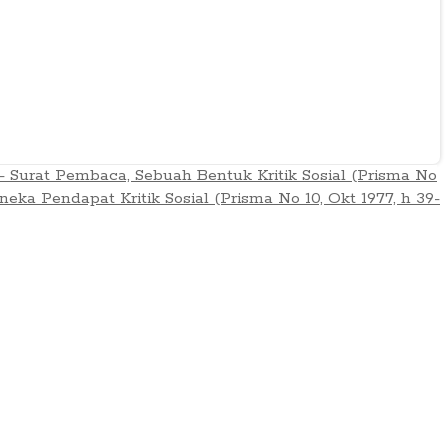
- Surat Pembaca, Sebuah Bentuk Kritik Sosial (Prisma No
neka Pendapat Kritik Sosial (Prisma No 10, Okt 1977, h 39-