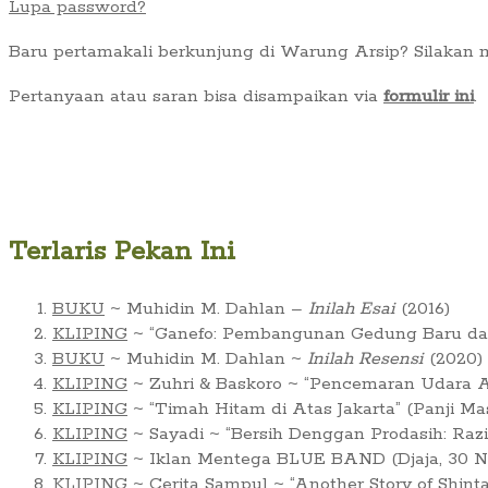
Lupa password?
Baru pertamakali berkunjung di Warung Arsip? Silakan
Pertanyaan atau saran bisa disampaikan via
formulir ini
.
Terlaris Pekan Ini
BUKU
~ Muhidin M. Dahlan –
Inilah Esai
(2016)
KLIPING
~ “Ganefo: Pembangunan Gedung Baru dan 
BUKU
~ Muhidin M. Dahlan ~
Inilah Resensi
(2020)
KLIPING
~ Zuhri & Baskoro ~ “Pencemaran Udara Ar
KLIPING
~ “Timah Hitam di Atas Jakarta” (Panji Ma
KLIPING
~ Sayadi ~ “Bersih Denggan Prodasih: Raz
KLIPING
~ Iklan Mentega BLUE BAND (Djaja, 30 No
KLIPING
~ Cerita Sampul ~ “Another Story of Shint