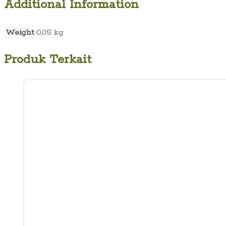
Additional Information
10,
Okt
Weight
0,05 kg
1977,
h
33-
Produk Terkait
38)