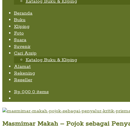
Katalog Buku & Kliping
Beranda
Buku
Kliping
Foto
Suara
Suvenir
Cari Arsip
Katalog Buku & Kliping
Alamat
Rekening
Reseller
Rp
0,00
0 items
Masmimar Makah – Pojok sebagai Penyalur