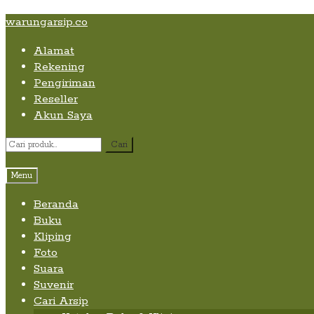
Skip
Skip
Skip
warungarsip.co
to
to
to
Alamat
content
navigation
content
Rekening
Pengiriman
Reseller
Akun Saya
Pencarian
Cari
untuk:
Menu
Beranda
Buku
Kliping
Foto
Suara
Suvenir
Cari Arsip