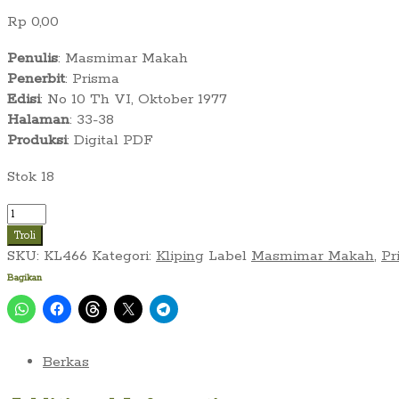
Rp
0,00
Penulis
: Masmimar Makah
Penerbit
: Prisma
Edisi
: No 10 Th VI, Oktober 1977
Halaman
: 33-38
Produksi
: Digital PDF
Stok 18
Kuantitas
Masmimar
Troli
Makah
SKU:
KL466
Kategori:
Kliping
Label
Masmimar Makah
,
Pr
-
Bagikan
Pojok
sebagai
Penyalur
Kritik
Berkas
(Prisma
No