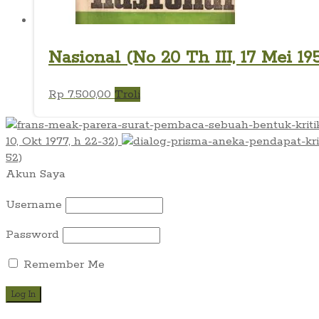
Nasional (No 20 Th III, 17 Mei 19
Rp
7.500,00
Troli
10, Okt 1977, h 22-32)
52)
Akun Saya
Username
Password
Remember Me