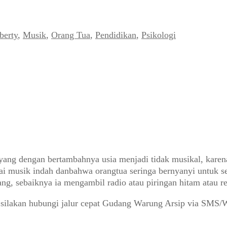
berty
,
Musik
,
Orang Tua
,
Pendidikan
,
Psikologi
ang dengan bertambahnya usia menjadi tidak musikal, karena
 musik indah danbahwa orangtua seringa bernyanyi untuk seti
ng, sebaiknya ia mengambil radio atau piringan hitam atau r
 silakan hubungi jalur cepat Gudang Warung Arsip via SMS/