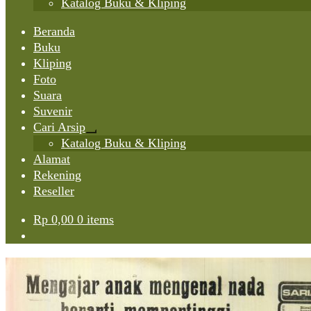
Katalog Buku & Kliping
Beranda
Buku
Kliping
Foto
Suara
Suvenir
Cari Arsip
Expand
Katalog Buku & Kliping
child
Alamat
menu
Rekening
Reseller
Rp
0,00
0 items