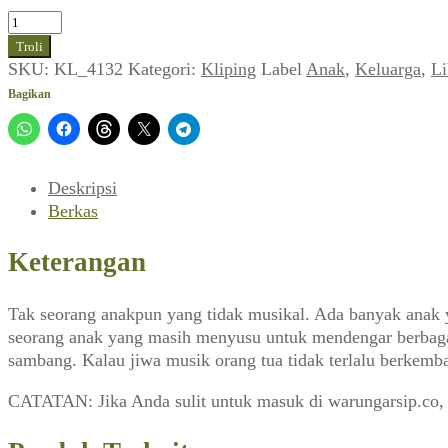
Kuantitas
Mengajar
Troli
Anak
SKU:
KL_4132
Kategori:
Kliping
Label
Anak
,
Keluarga
,
Li
Mengenal
Bagikan
Nada
Berarti
Mempertinggi
Intellegensinja
Deskripsi
(Liberty,
Berkas
Juni
1974)
Keterangan
Tak seorang anakpun yang tidak musikal. Ada banyak anak y
seorang anak yang masih menyusu untuk mendengar berbagai
sambang. Kalau jiwa musik orang tua tidak terlalu berkemba
CATATAN: Jika Anda sulit untuk masuk di warungarsip.co,