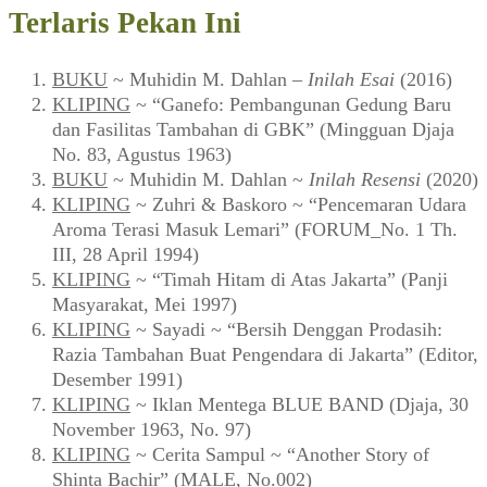
Terlaris Pekan Ini
BUKU
~ Muhidin M. Dahlan –
Inilah Esai
(2016)
KLIPING
~ “Ganefo: Pembangunan Gedung Baru
dan Fasilitas Tambahan di GBK” (Mingguan Djaja
No. 83, Agustus 1963)
BUKU
~ Muhidin M. Dahlan ~
Inilah Resensi
(2020)
KLIPING
~ Zuhri & Baskoro ~ “Pencemaran Udara
Aroma Terasi Masuk Lemari” (FORUM_No. 1 Th.
III, 28 April 1994)
KLIPING
~ “Timah Hitam di Atas Jakarta” (Panji
Masyarakat, Mei 1997)
KLIPING
~ Sayadi ~ “Bersih Denggan Prodasih:
Razia Tambahan Buat Pengendara di Jakarta” (Editor,
Desember 1991)
KLIPING
~ Iklan Mentega BLUE BAND (Djaja, 30
November 1963, No. 97)
KLIPING
~ Cerita Sampul ~ “Another Story of
Shinta Bachir” (MALE, No.002)