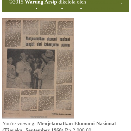
©2015
Warung Arsip
dikelola oleh
Indonesia Buku
.
Tentang
•
Peta Situs
•
Kerani
•
Privacy Policy
You're viewing:
Menjelamatkan Ekonomi Nasional
(Tjaraka, September 1968)
Rp
2.000,00