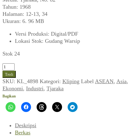
Tahun: 1968
Halaman: 12-13, 34
Ukuran: 6. 96 MB
Versi Produksi
:
Digital/PDF
Lokasi Stok
:
Gudang Warsip
Stok 24
Kuantitas
Menjelamatkan
Troli
Ekonomi
SKU:
KL_4898
Kategori:
Kliping
Label
ASEAN
,
Asia
,
Nasional
Ekonomi
,
Industri
,
Tjaraka
(Tjaraka,
Bagikan
September
1968)
Deskripsi
Berkas