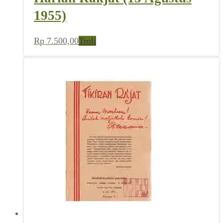
1955)
Rp
7.500,00
Troli