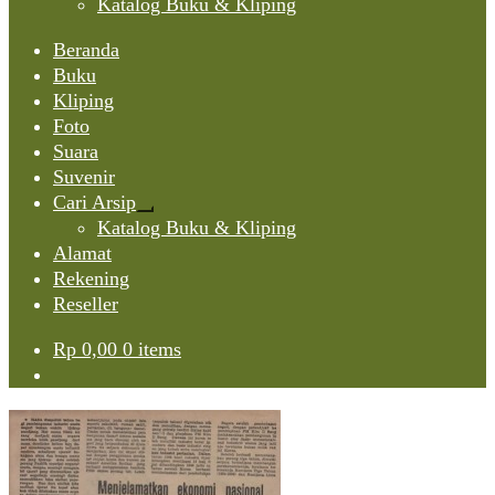
Katalog Buku & Kliping
Beranda
Buku
Kliping
Foto
Suara
Suvenir
Cari Arsip
Expand
Katalog Buku & Kliping
child
Alamat
menu
Rekening
Reseller
Rp
0,00
0 items