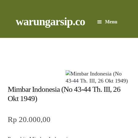
Skip
to
content
Skip
Skip
warungarsip.co
Menu
to
to
navigation
content
Beranda
Buku
Kliping
Foto
Mimbar Indonesia (No 43-44 Th. III, 26
Okt 1949)
Suara
Rp
20.000,00
Suvenir
Expand
Cari Arsip