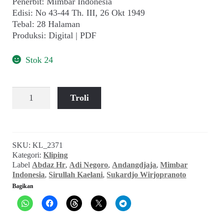
Penerbit: Mimbar Indonesia
child
Edisi: No 43-44 Th. III, 26 Okt 1949
menu
Tebal: 28 Halaman
Alamat
Produksi: Digital | PDF
Rekening
Stok 24
Reseller
Kuantitas
Troli
Mimbar
Indonesia
(No
43-
SKU:
KL_2371
44
Kategori:
Kliping
Th.
Label
Abdaz Hr
,
Adi Negoro
,
Andangdjaja
,
Mimbar
III,
Indonesia
,
Sirullah Kaelani
,
Sukardjo Wirjopranoto
26
Bagikan
Okt
1949)