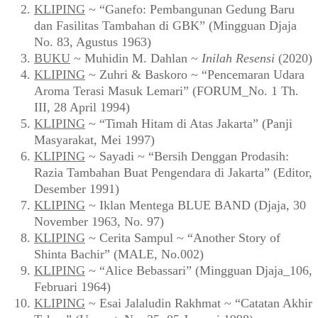
KLIPING
~ “Ganefo: Pembangunan Gedung Baru
dan Fasilitas Tambahan di GBK” (Mingguan Djaja
No. 83, Agustus 1963)
BUKU
~ Muhidin M. Dahlan ~
Inilah Resensi
(2020)
KLIPING
~ Zuhri & Baskoro ~ “Pencemaran Udara
Aroma Terasi Masuk Lemari” (FORUM_No. 1 Th.
III, 28 April 1994)
KLIPING
~ “Timah Hitam di Atas Jakarta” (Panji
Masyarakat, Mei 1997)
KLIPING
~ Sayadi ~ “Bersih Denggan Prodasih:
Razia Tambahan Buat Pengendara di Jakarta” (Editor,
Desember 1991)
KLIPING
~ Iklan Mentega BLUE BAND (Djaja, 30
November 1963, No. 97)
KLIPING
~ Cerita Sampul ~ “Another Story of
Shinta Bachir” (MALE, No.002)
KLIPING
~ “Alice Bebassari” (Mingguan Djaja_106,
Februari 1964)
KLIPING
~ Esai Jalaludin Rakhmat ~ “Catatan Akhir