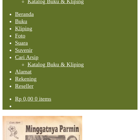
Katalog Buku & Kliping
Beranda
Buku
Kliping
Foto
Suara
Suvenir
Cari Arsip
Katalog Buku & Kliping
Alamat
Rekening
Reseller
Rp
0,00
0 items