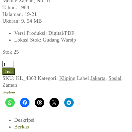
Media: Zaman, No. 11
Tahun: 1984
Halaman: 19-21
Ukuran: 9. 54 MB
Versi Produksi
:
Digital/PDF
Lokasi Stok
:
Gudang Warsip
Stok 25
Kuantitas
Minggatnya
Troli
Parmin
SKU:
KL_4363
Kategori:
Kliping
Label
Jakarta
,
Sosial
,
(Zaman,
Zaman
Desember
Bagikan
1984)
Deskripsi
Berkas