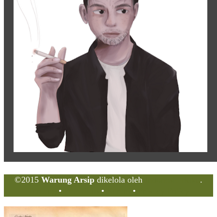
©2015
Warung Arsip
dikelola oleh
Indonesia Buku
.
Tentang
•
Peta Situs
•
Kerani
•
Privacy Policy