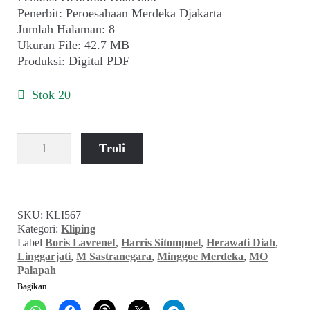
child
Penerbit: Peroesahaan Merdeka Djakarta
menu
Jumlah Halaman: 8
Alamat
Ukuran File: 42.7 MB
Produksi: Digital PDF
Rekening
Stok 20
Reseller
Kuantitas
Troli
Minggoe
Merdeka
(No
13,
SKU:
KLI567
20
Kategori:
Kliping
April
Label
Boris Lavrenef
,
Harris Sitompoel
,
Herawati Diah
,
1947)
Linggarjati
,
M Sastranegara
,
Minggoe Merdeka
,
MO
Palapah
Bagikan