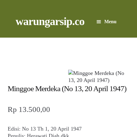
Skip
to
content
Skip
Skip
warungarsip.co
Menu
to
to
navigation
content
Beranda
Buku
Kliping
Foto
Minggoe Merdeka (No 13, 20 April 1947)
Suara
Rp
13.500,00
Suvenir
Edisi: No 13 Th 1, 20 April 1947
Expand
Penulis: Herawati Diah dkk
Cari Arsip