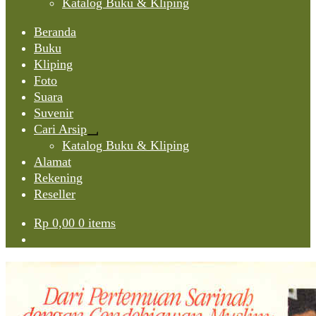
Katalog Buku & Kliping
Beranda
Buku
Kliping
Foto
Suara
Suvenir
Cari Arsip
Expand
Katalog Buku & Kliping
child
Alamat
menu
Rekening
Reseller
Rp
0,00
0 items