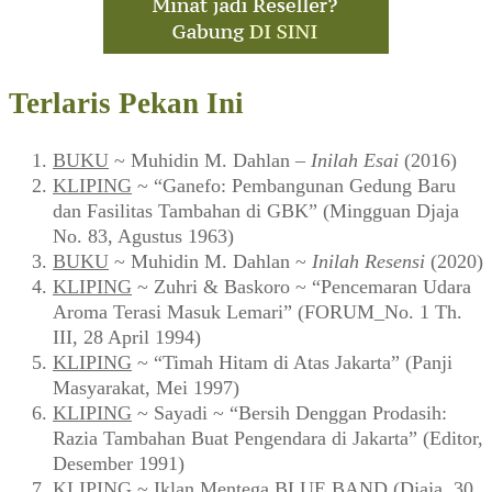
Terlaris Pekan Ini
BUKU
~ Muhidin M. Dahlan –
Inilah Esai
(2016)
KLIPING
~ “Ganefo: Pembangunan Gedung Baru
dan Fasilitas Tambahan di GBK” (Mingguan Djaja
No. 83, Agustus 1963)
BUKU
~ Muhidin M. Dahlan ~
Inilah Resensi
(2020)
KLIPING
~ Zuhri & Baskoro ~ “Pencemaran Udara
Aroma Terasi Masuk Lemari” (FORUM_No. 1 Th.
III, 28 April 1994)
KLIPING
~ “Timah Hitam di Atas Jakarta” (Panji
Masyarakat, Mei 1997)
KLIPING
~ Sayadi ~ “Bersih Denggan Prodasih:
Razia Tambahan Buat Pengendara di Jakarta” (Editor,
Desember 1991)
KLIPING
~ Iklan Mentega BLUE BAND (Djaja, 30