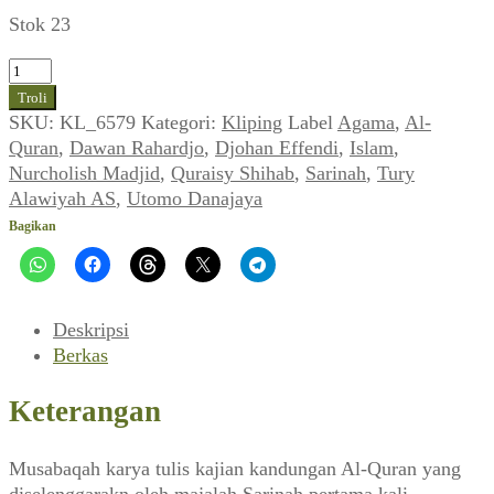
Stok 23
Kuantitas
Musabaqah
Troli
Kandungan
SKU:
KL_6579
Kategori:
Kliping
Label
Agama
,
Al-
Al-
Quran
,
Dawan Rahardjo
,
Djohan Effendi
,
Islam
,
Quran
Nurcholish Madjid
,
Quraisy Shihab
,
Sarinah
,
Tury
Ditutup
Alawiyah AS
,
Utomo Danajaya
Akhir
Bagikan
1988
(Sarinah_No.159
Th.III,
Oktober
Deskripsi
1988)
Berkas
Keterangan
Musabaqah karya tulis kajian kandungan Al-Quran yang
diselenggarakn oleh majalah Sarinah pertama kali