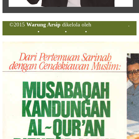
©2015
Warung Arsip
dikelola oleh
Indonesia Buku
.
Tentang
•
Peta Situs
•
Kerani
•
Privacy Policy