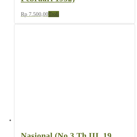
Rp
7.500,00
Troli
Nasional (No 3 Th III, 19