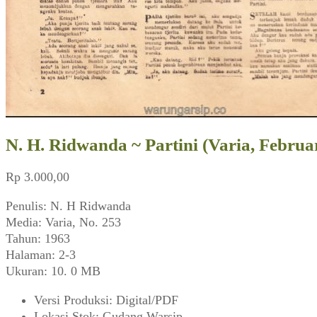
N. H. Ridwanda ~ Partini (Varia, Februa
Rp
3.000,00
Penulis: N. H Ridwanda
Media: Varia, No. 253
Tahun: 1963
Halaman: 2-3
Ukuran: 10. 0 MB
Versi Produksi
:
Digital/PDF
Lokasi Stok
:
Gudang Warsip