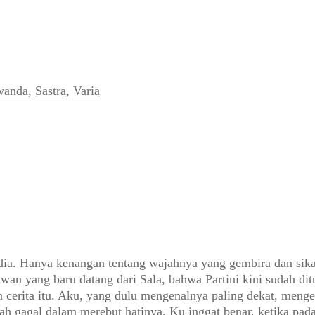
wanda
,
Sastra
,
Varia
ng dia. Hanya kenangan tentang wajahnya yang gembira dan s
an yang baru datang dari Sala, bahwa Partini kini sudah dit
erita itu. Aku, yang dulu mengenalnya paling dekat, menget
ah gagal dalam merebut hatinya. Ku inggat benar, ketika pada