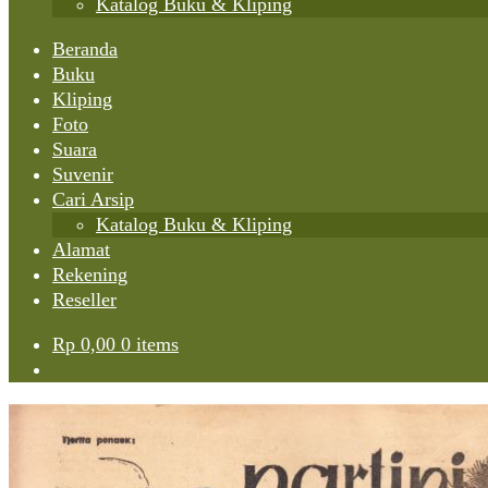
Katalog Buku & Kliping
Beranda
Buku
Kliping
Foto
Suara
Suvenir
Cari Arsip
Katalog Buku & Kliping
Alamat
Rekening
Reseller
Rp
0,00
0 items