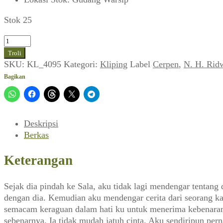
Stok 25
Kuantitas
N.
Troli
H.
SKU:
KL_4095
Kategori:
Kliping
Label
Cerpen
,
N. H. Rid
Ridwanda
Bagikan
~
Partini
(Varia,
Februari
Deskripsi
1963)
Berkas
Keterangan
Sejak dia pindah ke Sala, aku tidak lagi mendengar tenta
dengan dia. Kemudian aku mendengar cerita dari seorang kaw
semacam keraguan dalam hati ku untuk menerima kebenaran c
sebenarnya. Ia tidak mudah jatuh cinta. Aku sendiripun pern