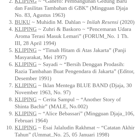
KLIPING
~ “Ganefo: Pembangunan Gedung Baru
dan Fasilitas Tambahan di GBK” (Mingguan Djaja
No. 83, Agustus 1963)
BUKU
~ Muhidin M. Dahlan ~
Inilah Resensi
(2020)
KLIPING
~ Zuhri & Baskoro ~ “Pencemaran Udara
Aroma Terasi Masuk Lemari” (FORUM_No. 1 Th.
III, 28 April 1994)
KLIPING
~ “Timah Hitam di Atas Jakarta” (Panji
Masyarakat, Mei 1997)
KLIPING
~ Sayadi ~ “Bersih Denggan Prodasih:
Razia Tambahan Buat Pengendara di Jakarta” (Editor,
Desember 1991)
KLIPING
~ Iklan Mentega BLUE BAND (Djaja, 30
November 1963, No. 97)
KLIPING
~ Cerita Sampul ~ “Another Story of
Shinta Bachir” (MALE, No.002)
KLIPING
~ “Alice Bebassari” (Mingguan Djaja_106,
Februari 1964)
KLIPING
~ Esai Jalaludin Rakhmat ~ “Catatan Akhir
Tahun” (Ummat_No. 25, 05 Januari 1998)