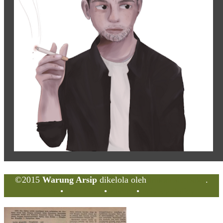
©2015
Warung Arsip
dikelola oleh
Indonesia Buku
.
Tentang
•
Peta Situs
•
Kerani
•
Privacy Policy