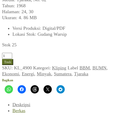
Tahun: 1968
Halaman: 24, 30
Ukuran: 4. 86 MB
Versi Produksi
:
Digital/PDF
Lokasi Stok
:
Gudang Warsip
Stok 25
Kuantitas
Pangkalan
Troli
Susu
SKU:
KL_4900
Kategori:
Kliping
Label
BBM
,
BUMN
,
Ikut
Ekonomi
,
Energi
,
Minyak
,
Sumatera
,
Tjaraka
Membangun
Bagikan
(Tjaraka,
September
1968)
Deskripsi
Berkas