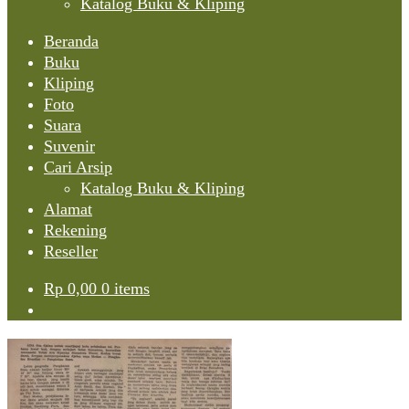
Katalog Buku & Kliping
Beranda
Buku
Kliping
Foto
Suara
Suvenir
Cari Arsip
Katalog Buku & Kliping
Alamat
Rekening
Reseller
Rp
0,00
0 items