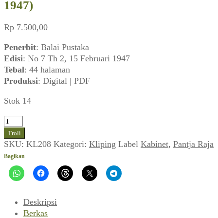
1947)
Rp
7.500,00
Penerbit
: Balai Pustaka
Edisi
: No 7 Th 2, 15 Februari 1947
Tebal
: 44 halaman
Produksi
: Digital | PDF
Stok 14
Kuantitas
Pantja
Troli
Raja
SKU:
KL208
Kategori:
Kliping
Label
Kabinet
,
Pantja Raja
No
Bagikan
7
Th
2
(15
Deskripsi
Februari
Berkas