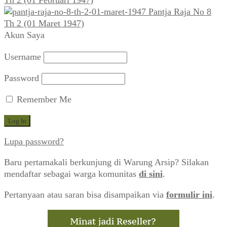
Pantja Raja No 8
Th 2 (01 Maret 1947)
Akun Saya
Username
Password
Remember Me
Lupa password?
Baru pertamakali berkunjung di Warung Arsip? Silakan
mendaftar sebagai warga komunitas
di sini
.
Pertanyaan atau saran bisa disampaikan via
formulir ini
.