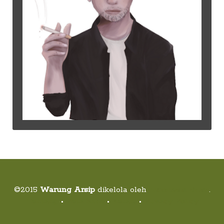
©2015
Warung Arsip
dikelola oleh
Indonesia Buku
.
Tentang
•
Peta Situs
•
Kerani
•
Privacy Policy