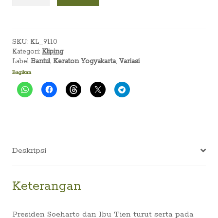
B.R.A.
Widyaningrum
di
SKU:
KL_9110
Imogiri
Kategori:
Kliping
(VARIASI,
Label
Bantul
,
Keraton Yogyakarta
,
Variasi
25
Bagikan
November
1977,
No.
208)
Deskripsi
Keterangan
Presiden Soeharto dan Ibu Tien turut serta pada