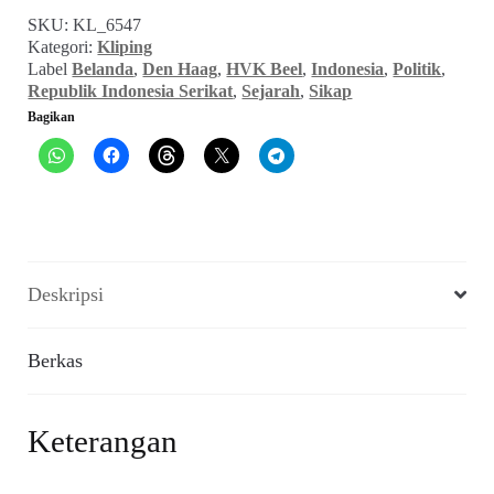
Sedih
SKU:
KL_6547
dan
Kategori:
Kliping
Rancangan
Label
Belanda
,
Den Haag
,
HVK Beel
,
Indonesia
,
Politik
,
Beel
Republik Indonesia Serikat
,
Sejarah
,
Sikap
(Sikap_No.7
Bagikan
Th.II,
Februari
1949)
Deskripsi
Berkas
Keterangan