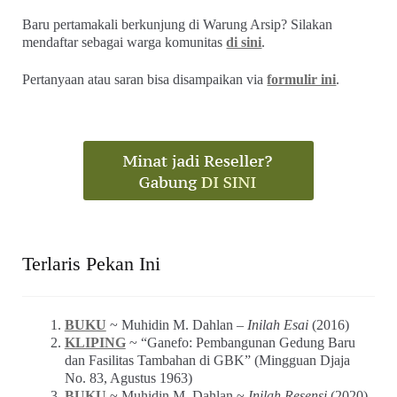
Baru pertamakali berkunjung di Warung Arsip? Silakan
mendaftar sebagai warga komunitas
di sini
.
Pertanyaan atau saran bisa disampaikan via
formulir ini
.
Terlaris Pekan Ini
BUKU
~ Muhidin M. Dahlan –
Inilah Esai
(2016)
KLIPING
~ “Ganefo: Pembangunan Gedung Baru
dan Fasilitas Tambahan di GBK” (Mingguan Djaja
No. 83, Agustus 1963)
BUKU
~ Muhidin M. Dahlan ~
Inilah Resensi
(2020)