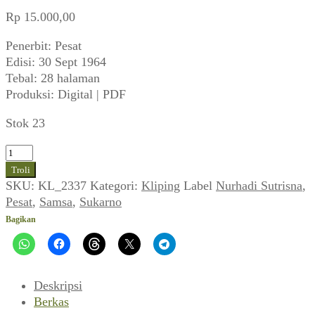
Rp
15.000,00
Penerbit: Pesat
Edisi: 30 Sept 1964
Tebal: 28 halaman
Produksi: Digital | PDF
Stok 23
Kuantitas
Pesat
Troli
(No
SKU:
KL_2337
Kategori:
Kliping
Label
Nurhadi Sutrisna
,
37-
Pesat
,
Samsa
,
Sukarno
38
Bagikan
Th
XX,
30
Sept
Deskripsi
1964)
Berkas