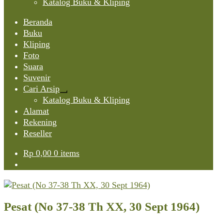
Katalog Buku & Kliping
Beranda
Buku
Kliping
Foto
Suara
Suvenir
Cari Arsip
Expand
Katalog Buku & Kliping
child
Alamat
menu
Rekening
Reseller
Rp
0,00
0 items
Pesat (No 37-38 Th XX, 30 Sept 1964)