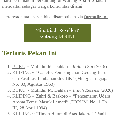
Baru pertamakali berkunjung di Warung Arsip? Silakan
mendaftar sebagai warga komunitas
di sini
.
Pertanyaan atau saran bisa disampaikan via
formulir ini
.
Terlaris Pekan Ini
BUKU
~ Muhidin M. Dahlan –
Inilah Esai
(2016)
KLIPING
~ “Ganefo: Pembangunan Gedung Baru
dan Fasilitas Tambahan di GBK” (Mingguan Djaja
No. 83, Agustus 1963)
BUKU
~ Muhidin M. Dahlan ~
Inilah Resensi
(2020)
KLIPING
~ Zuhri & Baskoro ~ “Pencemaran Udara
Aroma Terasi Masuk Lemari” (FORUM_No. 1 Th.
III, 28 April 1994)
KLIPING
~ “Timah Hitam di Atas Jakarta” (Panji