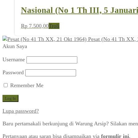
Nasional (No 1 Th III, 5 Januar
Rp
7.500,00
Troli
Pesat (No 41 Th XX, 
Akun Saya
Username
Password
Remember Me
Lupa password?
Baru pertamakali berkunjung di Warung Arsip? Silakan men
Pertanyaan atau saran bisa disampaikan via
formulir ini
.