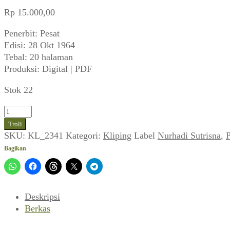
Rp
15.000,00
Penerbit: Pesat
Edisi: 28 Okt 1964
Tebal: 20 halaman
Produksi: Digital | PDF
Stok 22
Kuantitas
Pesat
Troli
(No
SKU:
KL_2341
Kategori:
Kliping
Label
Nurhadi Sutrisna
,
P
42
Bagikan
Th
XX,
28
Okt
Deskripsi
1964)
Berkas