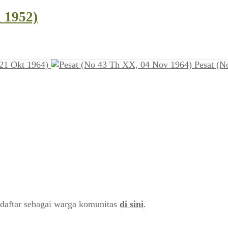
i 1952)
21 Okt 1964)
Pesat (N
daftar sebagai warga komunitas
di sini
.