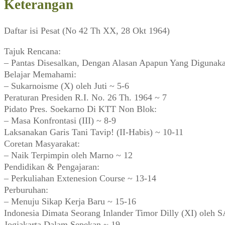
Keterangan
Daftar isi Pesat (No 42 Th XX, 28 Okt 1964)
Tajuk Rencana:
– Pantas Disesalkan, Dengan Alasan Apapun Yang Digunaka
Belajar Memahami:
– Sukarnoisme (X) oleh Juti ~ 5-6
Peraturan Presiden R.I. No. 26 Th. 1964 ~ 7
Pidato Pres. Soekarno Di KTT Non Blok:
– Masa Konfrontasi (III) ~ 8-9
Laksanakan Garis Tani Tavip! (II-Habis) ~ 10-11
Coretan Masyarakat:
– Naik Terpimpin oleh Marno ~ 12
Pendidikan & Pengajaran:
– Perkuliahan Extenesion Course ~ 13-14
Perburuhan:
– Menuju Sikap Kerja Baru ~ 15-16
Indonesia Dimata Seorang Inlander Timor Dilly (XI) oleh
Jogjakarta Dalam Sepekan ~ 19