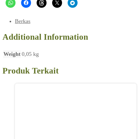
Sadjak
Kemarau
(Horison,
Berkas
No3Th3,
Maret
Additional Information
1968)
Weight
0,05 kg
Produk Terkait