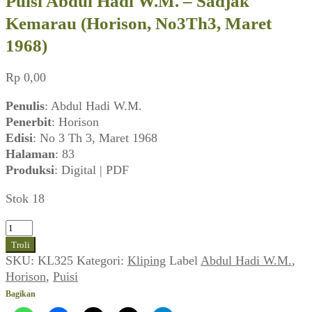
Puisi Abdul Hadi W.M. – Sadjak
Kemarau (Horison, No3Th3, Maret
1968)
Rp
0,00
Penulis
: Abdul Hadi W.M.
Penerbit
: Horison
Edisi
: No 3 Th 3, Maret 1968
Halaman
: 83
Produksi
: Digital | PDF
Stok 18
Kuantitas
Puisi
Troli
Abdul
SKU:
KL325
Kategori:
Kliping
Label
Abdul Hadi W.M.
,
Hadi
Horison
,
Puisi
W.M.
Bagikan
-