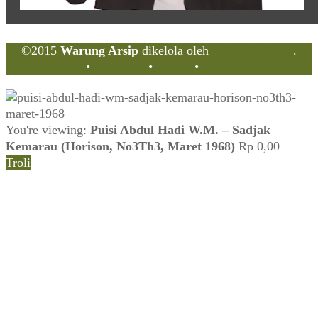
©2015
Warung Arsip
dikelola oleh
Indonesia Buku
.
Tentang
•
Peta Situs
•
Kerani
•
Privacy Policy
You're viewing:
Puisi Abdul Hadi W.M. – Sadjak
Kemarau (Horison, No3Th3, Maret 1968)
Rp
0,00
Troli