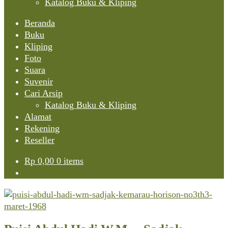
Katalog Buku & Kliping
Beranda
Buku
Kliping
Foto
Suara
Suvenir
Cari Arsip
Katalog Buku & Kliping
Alamat
Rekening
Reseller
Rp
0,00
0 items