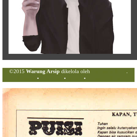
©2015
Warung Arsip
dikelola oleh
Indonesia Buku
.
Tentang
•
Peta Situs
•
Kerani
•
Privacy Policy