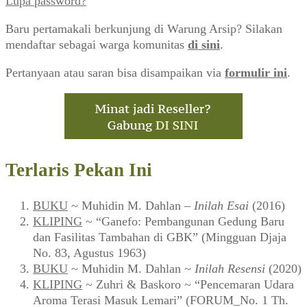
Lupa password?
Baru pertamakali berkunjung di Warung Arsip? Silakan
mendaftar sebagai warga komunitas
di sini
.
Pertanyaan atau saran bisa disampaikan via
formulir ini
.
Terlaris Pekan Ini
BUKU
~ Muhidin M. Dahlan –
Inilah Esai
(2016)
KLIPING
~ “Ganefo: Pembangunan Gedung Baru
dan Fasilitas Tambahan di GBK” (Mingguan Djaja
No. 83, Agustus 1963)
BUKU
~ Muhidin M. Dahlan ~
Inilah Resensi
(2020)
KLIPING
~ Zuhri & Baskoro ~ “Pencemaran Udara
Aroma Terasi Masuk Lemari” (FORUM_No. 1 Th.