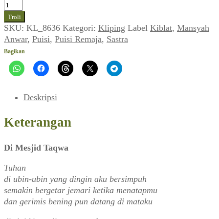
Kuantitas
Puisi
Troli
Remaja
SKU:
KL_8636
Kategori:
Kliping
Label
Kiblat
,
Mansyah
~
Anwar
,
Puisi
,
Puisi Remaja
,
Sastra
Mansyah
Bagikan
Anwar
(KIBLAT_No.
14,
05
Deskripsi
Desember
1983)
Keterangan
Di Mesjid Taqwa
Tuhan
di ubin-ubin yang dingin aku bersimpuh
semakin bergetar jemari ketika menatapmu
dan gerimis bening pun datang di mataku