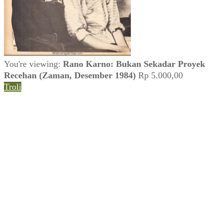
Tentang
•
Peta Situs
•
Kerani
•
Privacy Policy
You're viewing:
Rano Karno: Bukan Sekadar Proyek
Recehan (Zaman, Desember 1984)
Rp
5.000,00