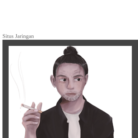
KLIPING
~ “Alice Bebassari” (Mingguan Djaja_106,
Februari 1964)
KLIPING
~ Esai Jalaludin Rakhmat ~ “Catatan Akhir
Tahun” (Ummat_No. 25, 05 Januari 1998)
Tweets by warungarsip
Situs Jaringan