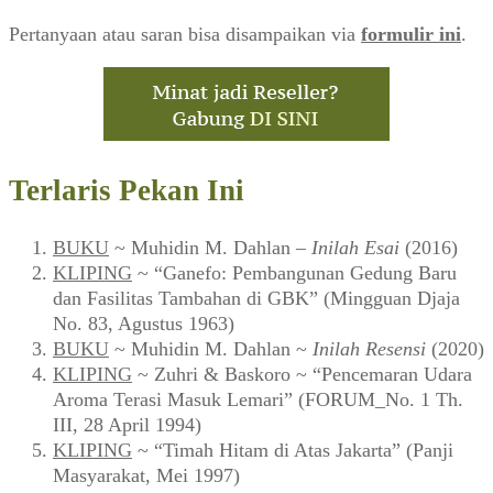
Username
Password
Remember Me
Lupa password?
Baru pertamakali berkunjung di Warung Arsip? Silakan
mendaftar sebagai warga komunitas
di sini
.
Pertanyaan atau saran bisa disampaikan via
formulir ini
.