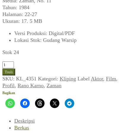
Media: Zaman, No. 11
Tahun: 1984
Halaman: 22-27
Ukuran: 17. 5 MB
Versi Produksi
:
Digital/PDF
Lokasi Stok
:
Gudang Warsip
Stok 24
Kuantitas
Rano
Troli
Karno:
SKU:
KL_4351
Kategori:
Kliping
Label
Aktor
,
Film
,
Bukan
Profil
,
Rano Karno
,
Zaman
Sekadar
Bagikan
Proyek
Recehan
(Zaman,
Desember
Deskripsi
1984)
Berkas