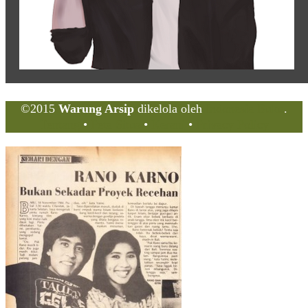
©2015
Warung Arsip
dikelola oleh
Indonesia Buku
.