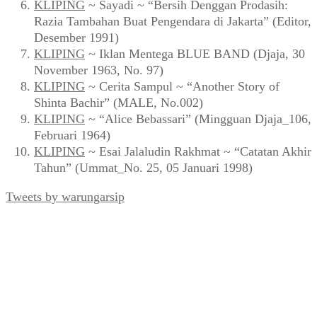
Terlaris Pekan Ini
BUKU
~ Muhidin M. Dahlan –
Inilah Esai
(2016)
KLIPING
~ “Ganefo: Pembangunan Gedung Baru
dan Fasilitas Tambahan di GBK” (Mingguan Djaja
No. 83, Agustus 1963)
BUKU
~ Muhidin M. Dahlan ~
Inilah Resensi
(2020)
KLIPING
~ Zuhri & Baskoro ~ “Pencemaran Udara
Aroma Terasi Masuk Lemari” (FORUM_No. 1 Th.
III, 28 April 1994)
KLIPING
~ “Timah Hitam di Atas Jakarta” (Panji
Masyarakat, Mei 1997)
KLIPING
~ Sayadi ~ “Bersih Denggan Prodasih:
Razia Tambahan Buat Pengendara di Jakarta” (Editor,
Desember 1991)
KLIPING
~ Iklan Mentega BLUE BAND (Djaja, 30
November 1963, No. 97)
KLIPING
~ Cerita Sampul ~ “Another Story of
Shinta Bachir” (MALE, No.002)