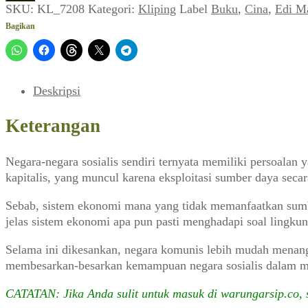
Edi
SKU:
KL_7208
Kategori:
Kliping
Label
Buku
,
Cina
,
Edi M
Martono
Bagikan
~
Teori
Samaran
Cina
Deskripsi
(Editor_No.
40,
Keterangan
10
Juni
Negara-negara sosialis sendiri ternyata memiliki persoalan
1989)
kapitalis, yang muncul karena eksploitasi sumber daya seca
Sebab, sistem ekonomi mana yang tidak memanfaatkan sumbe
jelas sistem ekonomi apa pun pasti menghadapi soal lingku
Selama ini dikesankan, negara komunis lebih mudah menang
membesarkan-besarkan kemampuan negara sosialis dalam meng
CATATAN: Jika Anda sulit untuk masuk di warungarsip.co,