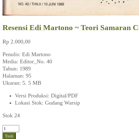
Resensi Edi Martono ~ Teori Samaran Ci
Rp
2.000,00
Penulis: Edi Martono
Media: Editor_No. 40
Tahun: 1989
Halaman: 95
Ukuran: 5. 5 MB
Versi Produksi
:
Digital/PDF
Lokasi Stok
:
Gudang Warsip
Stok 24
Kuantitas
Resensi
Troli