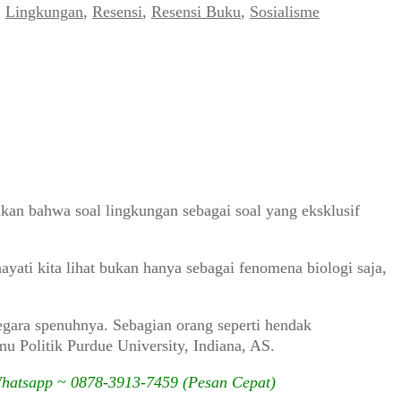
,
Lingkungan
,
Resensi
,
Resensi Buku
,
Sosialisme
akan bahwa soal lingkungan sebagai soal yang eksklusif
ti kita lihat bukan hanya sebagai fenomena biologi saja,
gara spenuhnya. Sebagian orang seperti hendak
u Politik Purdue University, Indiana, AS.
Whatsapp ~ 0878-3913-7459 (Pesan Cepat)