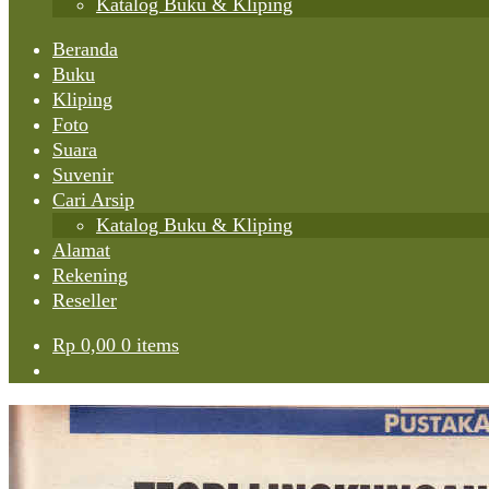
Katalog Buku & Kliping
Beranda
Buku
Kliping
Foto
Suara
Suvenir
Cari Arsip
Katalog Buku & Kliping
Alamat
Rekening
Reseller
Rp
0,00
0 items