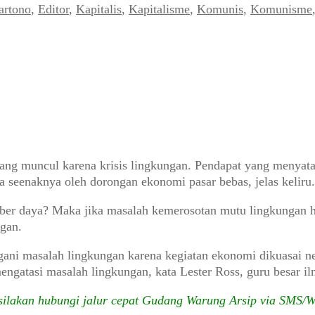
artono
,
Editor
,
Kapitalis
,
Kapitalisme
,
Komunis
,
Komunisme
 yang muncul karena krisis lingkungan. Pendapat yang menyat
ra seenaknya oleh dorongan ekonomi pasar bebas, jelas keliru.
r daya? Maka jika masalah kemerosotan mutu lingkungan haya
ngan.
ani masalah lingkungan karena kegiatan ekonomi dikuasai ne
atasi masalah lingkungan, kata Lester Ross, guru besar ilm
 silakan hubungi jalur cepat Gudang Warung Arsip via SMS/