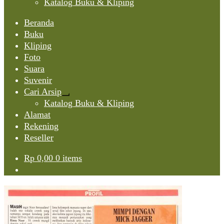
Katalog Buku & Kliping
Beranda
Buku
Kliping
Foto
Suara
Suvenir
Cari Arsip
Expand
Katalog Buku & Kliping
child
Alamat
menu
Rekening
Reseller
Rp
0,00
0 items