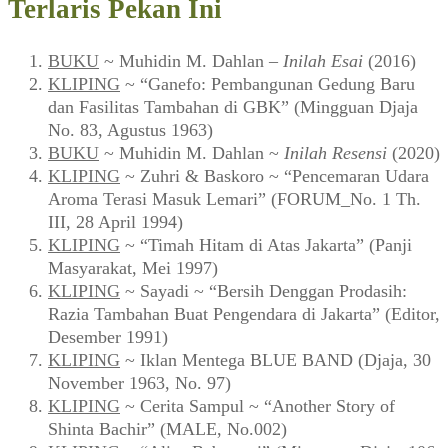
Terlaris Pekan Ini
BUKU
~ Muhidin M. Dahlan –
Inilah Esai
(2016)
KLIPING
~ “Ganefo: Pembangunan Gedung Baru
dan Fasilitas Tambahan di GBK” (Mingguan Djaja
No. 83, Agustus 1963)
BUKU
~ Muhidin M. Dahlan ~
Inilah Resensi
(2020)
KLIPING
~ Zuhri & Baskoro ~ “Pencemaran Udara
Aroma Terasi Masuk Lemari” (FORUM_No. 1 Th.
III, 28 April 1994)
KLIPING
~ “Timah Hitam di Atas Jakarta” (Panji
Masyarakat, Mei 1997)
KLIPING
~ Sayadi ~ “Bersih Denggan Prodasih:
Razia Tambahan Buat Pengendara di Jakarta” (Editor,
Desember 1991)
KLIPING
~ Iklan Mentega BLUE BAND (Djaja, 30
November 1963, No. 97)
KLIPING
~ Cerita Sampul ~ “Another Story of
Shinta Bachir” (MALE, No.002)