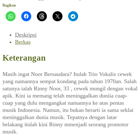
dengan
Bagikan
Mick
Jagger
(Editor,
Oktober
Deskripsi
1988)
Berkas
Keterangan
Masih ingat Noor Bersaudara? Itulah Trio Vokalis cewek
yang namannya sempat kondang pada tahun 1970an. Salah
satunya ialah Rinny Noor, 33 , cewek mungil dengan vokal
apik. Kini ia memang telah meninggalkan duniia cuap-
cuap yang dulu mengangkat namannya ke atas pentas
musik Indonesia. Namun, itu bukan berarti ia sama seklai
meninggalkan dunia musik. Tepatnya dengan latar
belakang itulah kini Rinny mmenjadi seorang promotor
musik.