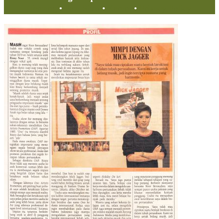
Tentang
•
Peta Situs
•
Kerani
•
Privacy Policy