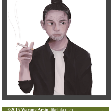
©2015
Warung Arsip
dikelola oleh
Indonesia Buku
.