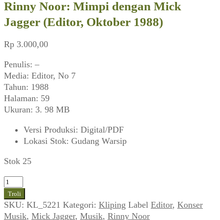
Rinny Noor: Mimpi dengan Mick
Jagger (Editor, Oktober 1988)
Rp
3.000,00
Penulis: –
Media: Editor, No 7
Tahun: 1988
Halaman: 59
Ukuran: 3. 98 MB
Versi Produksi
:
Digital/PDF
Lokasi Stok
:
Gudang Warsip
Stok 25
Kuantitas
Rinny
Troli
Noor:
SKU:
KL_5221
Kategori:
Kliping
Label
Editor
,
Konser
Mimpi
Musik
,
Mick Jagger
,
Musik
,
Rinny Noor