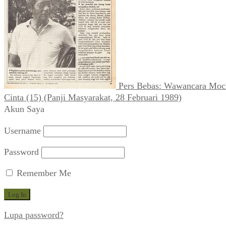
Fikiran Rajat (No 6-7 Th 1, 12 
Rp
10.000,00
Troli