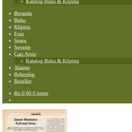
Katalog Buku & Kliping
Beranda
Buku
Kliping
Foto
Suara
Suvenir
Cari Arsip
Katalog Buku & Kliping
Alamat
Rekening
Reseller
Rp
0,00
0 items