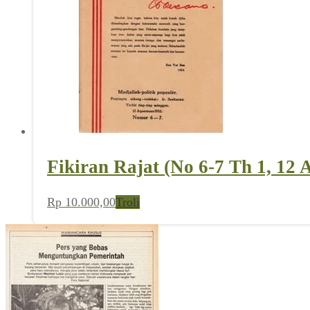
Nasional (No 14 Th III, 5 April 
Rp
7.500,00
Troli