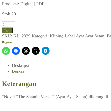
Produksi: Digital | PDF
Stok 20
Kuantitas
Salman
Troli
Rushdie:
SKU:
KL_2929
Kategori:
Kliping
Label
Ayat Ayat Setan
,
Pa
Ayat-
Bagikan
Ayat
Setan
(Panji
Masyarakat,
Deskripsi
28
Berkas
Februari
1989)
Keterangan
“Novel “The Satanic Verses” (Ayat-Ayat Setan) dilarang di In