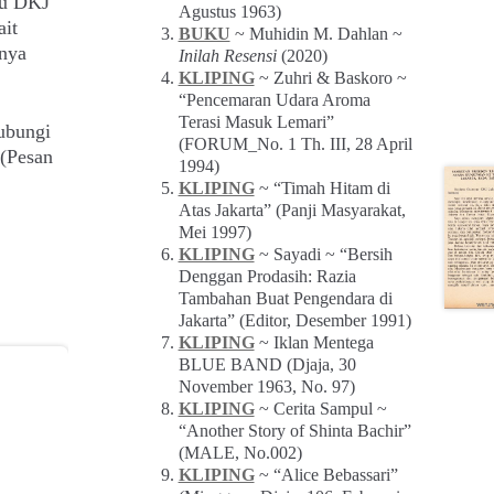
du DKJ
Agustus 1963)
ait
BUKU
~ Muhidin M. Dahlan ~
nya
Inilah Resensi
(2020)
KLIPING
~ Zuhri & Baskoro ~
“Pencemaran Udara Aroma
Terasi Masuk Lemari”
ubungi
(FORUM_No. 1 Th. III, 28 April
(Pesan
1994)
KLIPING
~ “Timah Hitam di
Atas Jakarta” (Panji Masyarakat,
Mei 1997)
KLIPING
~ Sayadi ~ “Bersih
Denggan Prodasih: Razia
Tambahan Buat Pengendara di
Jakarta” (Editor, Desember 1991)
KLIPING
~ Iklan Mentega
BLUE BAND (Djaja, 30
November 1963, No. 97)
KLIPING
~ Cerita Sampul ~
“Another Story of Shinta Bachir”
(MALE, No.002)
KLIPING
~ “Alice Bebassari”