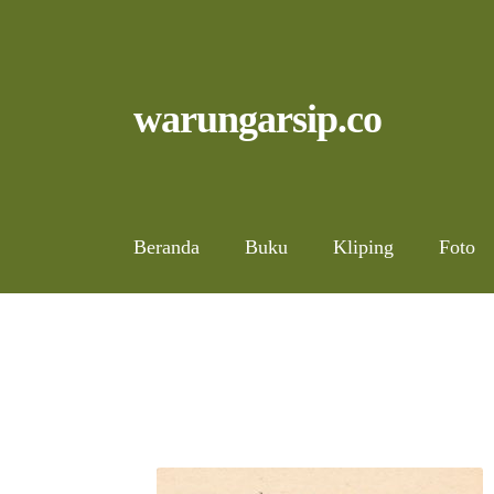
Skip
to
content
Skip
Skip
warungarsip.co
to
to
navigation
content
Beranda
Buku
Kliping
Foto