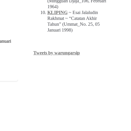
(Mingguan Djaja_106, Februari
1964)
KLIPING
~ Esai Jalaludin
Rakhmat ~ “Catatan Akhir
Tahun” (Ummat_No. 25, 05
Januari 1998)
anuari
Tweets by warungarsip