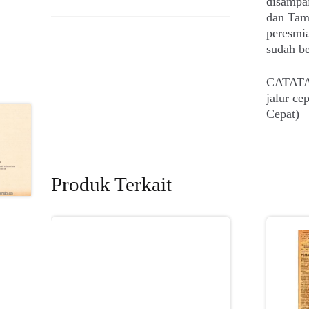
disampa
dan Tama
peresmi
sudah be
CATATAN
jalur c
Cepat)
Produk Terkait