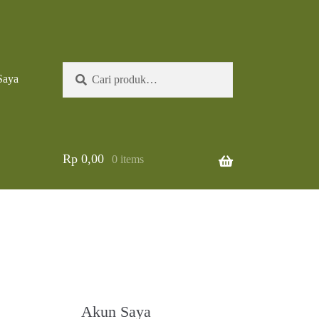
Pencarian
Cari
Saya
untuk:
Rp
0,00
0 items
Akun Saya