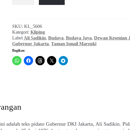
Sambutan
Gubernur
DKI
ke
SKU:
KL_5606
Taman
Kategori:
Kliping
Ismail
Label
Ali Sadikin
,
Budaya
,
Budaya Jaya
,
Dewan Kesenian 
Marzuki
Gubernur Jakarta
,
Taman Ismail Marzuki
(Budaya
Bagikan
Jaya
No.
98,
Juli
1976)
rangan
ini adalah teks pidato Gubernur DKI Jakarta, Ali Sadikin. Pid