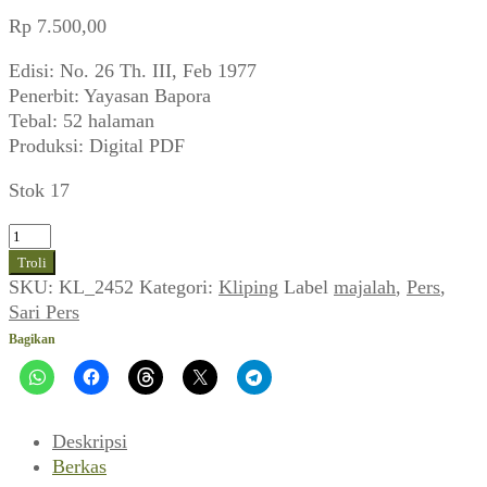
Rp
7.500,00
Edisi: No. 26 Th. III, Feb 1977
Penerbit: Yayasan Bapora
Tebal: 52 halaman
Produksi: Digital PDF
Stok 17
Kuantitas
Sari
Troli
Pers
SKU:
KL_2452
Kategori:
Kliping
Label
majalah
,
Pers
,
(No.
Sari Pers
26
Bagikan
Th.
III,
Feb
1977)
Deskripsi
Berkas