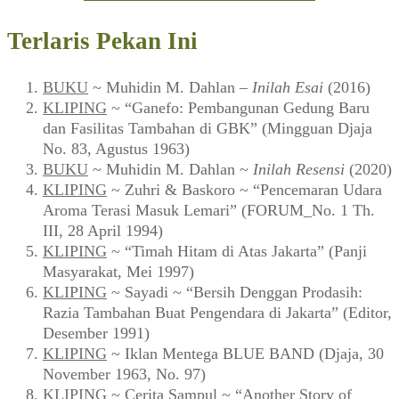
Terlaris Pekan Ini
BUKU
~ Muhidin M. Dahlan –
Inilah Esai
(2016)
KLIPING
~ “Ganefo: Pembangunan Gedung Baru
dan Fasilitas Tambahan di GBK” (Mingguan Djaja
No. 83, Agustus 1963)
BUKU
~ Muhidin M. Dahlan ~
Inilah Resensi
(2020)
KLIPING
~ Zuhri & Baskoro ~ “Pencemaran Udara
Aroma Terasi Masuk Lemari” (FORUM_No. 1 Th.
III, 28 April 1994)
KLIPING
~ “Timah Hitam di Atas Jakarta” (Panji
Masyarakat, Mei 1997)
KLIPING
~ Sayadi ~ “Bersih Denggan Prodasih:
Razia Tambahan Buat Pengendara di Jakarta” (Editor,
Desember 1991)
KLIPING
~ Iklan Mentega BLUE BAND (Djaja, 30
November 1963, No. 97)
KLIPING
~ Cerita Sampul ~ “Another Story of