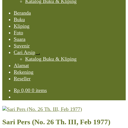
Katalog Buku & Kliping
Beranda
Buku
Kliping
Foto
Suara
Suvenir
Cari Arsip
Expand
Katalog Buku & Kliping
child
Alamat
menu
Rekening
Reseller
Rp
0,00
0 items
Sari Pers (No. 26 Th. III, Feb 1977)