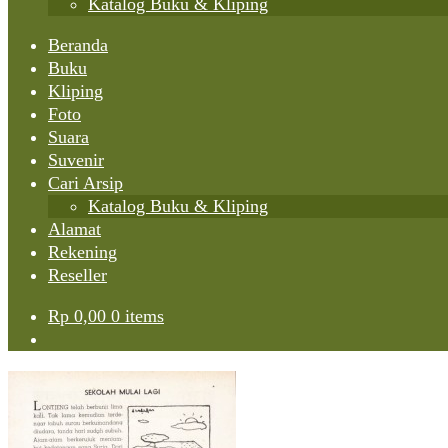
Katalog Buku & Kliping
Beranda
Buku
Kliping
Foto
Suara
Suvenir
Cari Arsip
Katalog Buku & Kliping
Alamat
Rekening
Reseller
Rp
0,00
0 items