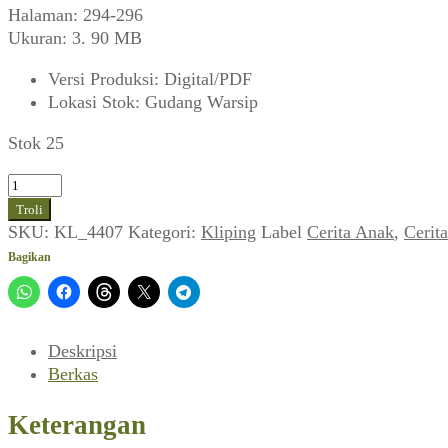
Halaman: 294-296
Ukuran: 3. 90 MB
Versi Produksi
:
Digital/PDF
Lokasi Stok
:
Gudang Warsip
Stok 25
Kuantitas
Sekolah
Troli
Mulai
SKU:
KL_4407
Kategori:
Kliping
Label
Cerita Anak
,
Cerit
Lagi
Bagikan
(Kunang-
Kunang,
Agustus
1949)
Deskripsi
Berkas
Keterangan