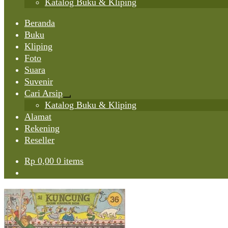
Katalog Buku & Kliping
Beranda
Buku
Kliping
Foto
Suara
Suvenir
Cari Arsip
Expand
Katalog Buku & Kliping
child
Alamat
menu
Rekening
Reseller
Rp
0,00
0 items