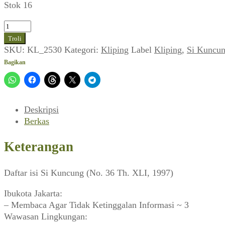
Stok 16
Kuantitas
Si
Troli
Kuncung
SKU:
KL_2530
Kategori:
Kliping
Label
Kliping
,
Si Kuncu
(No.
Bagikan
36
Th.
XLI,
1997)
Deskripsi
Berkas
Keterangan
Daftar isi Si Kuncung (No. 36 Th. XLI, 1997)
Ibukota Jakarta:
– Membaca Agar Tidak Ketinggalan Informasi ~ 3
Wawasan Lingkungan: