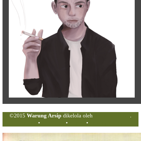
©2015
Warung Arsip
dikelola oleh
Indonesia Buku
.
Tentang
•
Peta Situs
•
Kerani
•
Privacy Policy