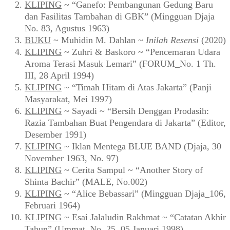
KLIPING
~ “Ganefo: Pembangunan Gedung Baru
dan Fasilitas Tambahan di GBK” (Mingguan Djaja
No. 83, Agustus 1963)
BUKU
~ Muhidin M. Dahlan ~
Inilah Resensi
(2020)
KLIPING
~ Zuhri & Baskoro ~ “Pencemaran Udara
Aroma Terasi Masuk Lemari” (FORUM_No. 1 Th.
III, 28 April 1994)
KLIPING
~ “Timah Hitam di Atas Jakarta” (Panji
Masyarakat, Mei 1997)
KLIPING
~ Sayadi ~ “Bersih Denggan Prodasih:
Razia Tambahan Buat Pengendara di Jakarta” (Editor,
Desember 1991)
KLIPING
~ Iklan Mentega BLUE BAND (Djaja, 30
November 1963, No. 97)
KLIPING
~ Cerita Sampul ~ “Another Story of
Shinta Bachir” (MALE, No.002)
KLIPING
~ “Alice Bebassari” (Mingguan Djaja_106,
Februari 1964)
KLIPING
~ Esai Jalaludin Rakhmat ~ “Catatan Akhir
Tahun” (Ummat_No. 25, 05 Januari 1998)