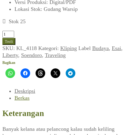
Versi Produksi
:
Digital/PDF
Lokasi Stok
:
Gudang Warsip
Stok 25
Kuantitas
Soendoro
Troli
~
SKU:
KL_4118
Kategori:
Kliping
Label
Budaya
,
Esai
,
Kelana
Liberty
,
Soendoro
,
Traveling
Berkisah
Bagikan
(Liberty,
Mei
1974)
Deskripsi
Berkas
Keterangan
Banyak kelana atau pelancong kalau sudah keliling