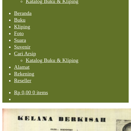
Katalog Buku & Kliping
Beranda
Buku
Kliping
Foto
Suara
Suvenir
Cari Arsip
Katalog Buku & Kliping
Alamat
Rekening
Reseller
Rp
0,00
0 items