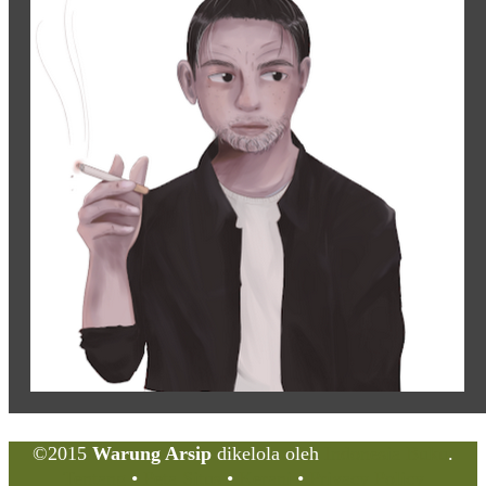
©2015
Warung Arsip
dikelola oleh
Indonesia Buku
.
Tentang
•
Peta Situs
•
Kerani
•
Privacy Policy