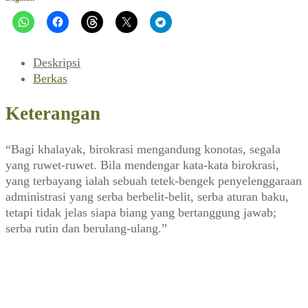
dan
Partisipasi
(Panji
Masyarakat,
Deskripsi
21
Berkas
Januari
1987)
Keterangan
“Bagi khalayak, birokrasi mengandung konotas, segala
yang ruwet-ruwet. Bila mendengar kata-kata birokrasi,
yang terbayang ialah sebuah tetek-bengek penyelenggaraan
administrasi yang serba berbelit-belit, serba aturan baku,
tetapi tidak jelas siapa biang yang bertanggung jawab;
serba rutin dan berulang-ulang.”