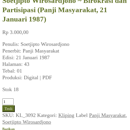
Soetjipto Wirosardjono ~ Birokrasi dan
Partisipasi (Panji Masyarakat, 21
Januari 1987)
Rp
3.000,00
Penulis: Soetjipto Wirosardjono
Penerbit: Panji Masyarakat
Edisi: 21 Januari 1987
Halaman: 43
Tebal: 01
Produksi: Digital | PDF
Stok 18
Kuantitas
Soetjipto
Troli
Wirosardjono
SKU:
KL_3092
Kategori:
Kliping
Label
Panji Masyarakat
,
~
Soetjipto Wirosardjono
Birokrasi
Bagikan