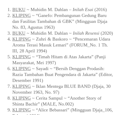
BUKU
~ Muhidin M. Dahlan –
Inilah Esai
(2016)
KLIPING
~ “Ganefo: Pembangunan Gedung Baru
dan Fasilitas Tambahan di GBK” (Mingguan Djaja
No. 83, Agustus 1963)
BUKU
~ Muhidin M. Dahlan ~
Inilah Resensi
(2020)
KLIPING
~ Zuhri & Baskoro ~ “Pencemaran Udara
Aroma Terasi Masuk Lemari” (FORUM_No. 1 Th.
III, 28 April 1994)
KLIPING
~ “Timah Hitam di Atas Jakarta” (Panji
Masyarakat, Mei 1997)
KLIPING
~ Sayadi ~ “Bersih Denggan Prodasih:
Razia Tambahan Buat Pengendara di Jakarta” (Editor,
Desember 1991)
KLIPING
~ Iklan Mentega BLUE BAND (Djaja, 30
November 1963, No. 97)
KLIPING
~ Cerita Sampul ~ “Another Story of
Shinta Bachir” (MALE, No.002)
KLIPING
~ “Alice Bebassari” (Mingguan Djaja_106,