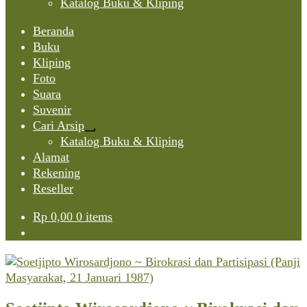
Katalog Buku & Kliping
Beranda
Buku
Kliping
Foto
Suara
Suvenir
Cari Arsip
Expand
Katalog Buku & Kliping
child
Alamat
menu
Rekening
Reseller
Rp
0,00
0 items