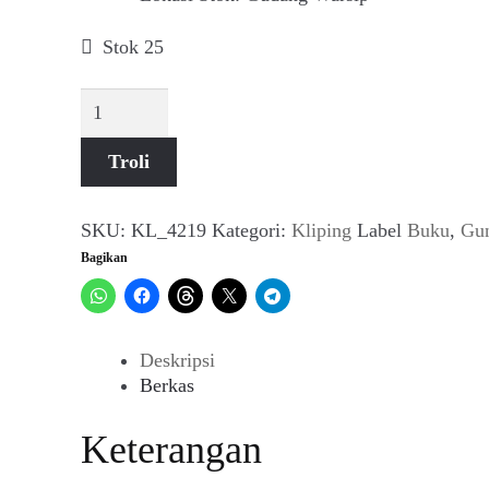
Stok 25
Kuantitas
Sorotan
Buku
Troli
(Aktuil,
Februari
1978)
SKU:
KL_4219
Kategori:
Kliping
Label
Buku
,
Gun
Bagikan
Deskripsi
Berkas
Keterangan