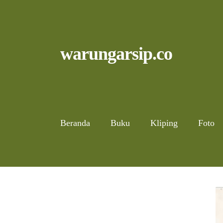
Skip
to
content
Skip
Skip
warungarsip.co
to
to
navigation
content
Beranda
Buku
Kliping
Foto