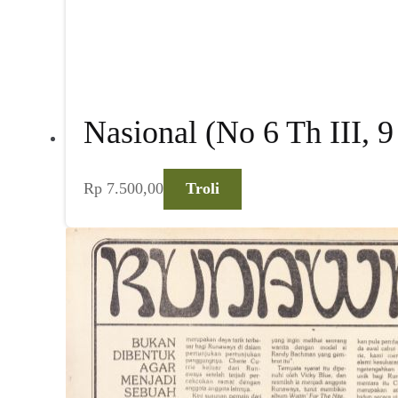
Nasional (No 6 Th III, 9
Rp
7.500,00
Troli