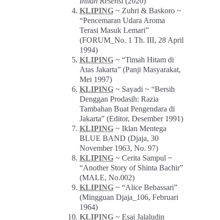
Inilah Resensi
(2020)
KLIPING
~ Zuhri & Baskoro ~
“Pencemaran Udara Aroma
Terasi Masuk Lemari”
(FORUM_No. 1 Th. III, 28 April
1994)
KLIPING
~ “Timah Hitam di
Atas Jakarta” (Panji Masyarakat,
Mei 1997)
KLIPING
~ Sayadi ~ “Bersih
Denggan Prodasih: Razia
Tambahan Buat Pengendara di
Jakarta” (Editor, Desember 1991)
KLIPING
~ Iklan Mentega
BLUE BAND (Djaja, 30
November 1963, No. 97)
KLIPING
~ Cerita Sampul ~
“Another Story of Shinta Bachir”
(MALE, No.002)
KLIPING
~ “Alice Bebassari”
(Mingguan Djaja_106, Februari
1964)
KLIPING
~ Esai Jalaludin