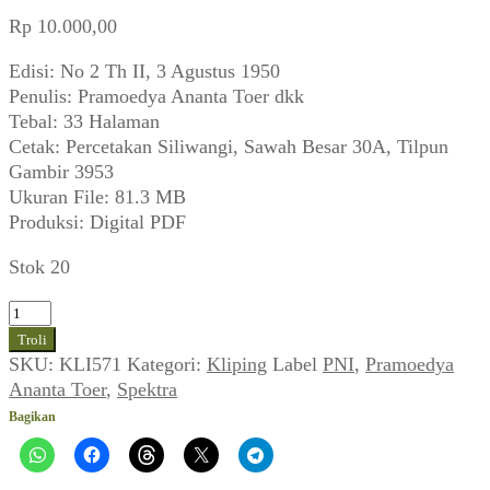
Rp
10.000,00
Edisi: No 2 Th II, 3 Agustus 1950
Penulis: Pramoedya Ananta Toer dkk
Tebal: 33 Halaman
Cetak: Percetakan Siliwangi, Sawah Besar 30A, Tilpun
Gambir 3953
Ukuran File: 81.3 MB
Produksi: Digital PDF
Stok 20
Kuantitas
Spektra
Troli
(No
SKU:
KLI571
Kategori:
Kliping
Label
PNI
,
Pramoedya
2
Ananta Toer
,
Spektra
Th
Bagikan
II,
3
Agustus