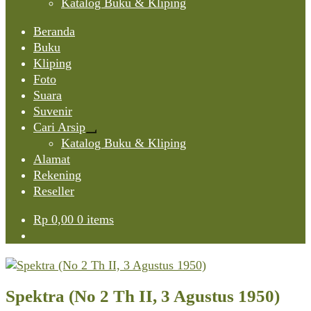
Katalog Buku & Kliping
Beranda
Buku
Kliping
Foto
Suara
Suvenir
Cari Arsip
Expand
Katalog Buku & Kliping
child
Alamat
menu
Rekening
Reseller
Rp
0,00
0 items
Spektra (No 2 Th II, 3 Agustus 1950)