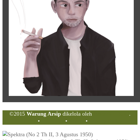
©2015
Warung Arsip
dikelola oleh
Indonesia Buku
.
Tentang
•
Peta Situs
•
Kerani
•
Privacy Policy