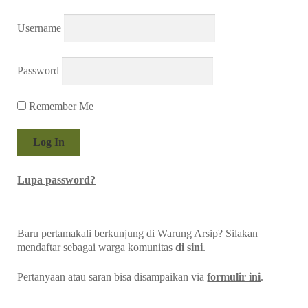
Baru pertamakali berkunjung di Warung Arsip? Silakan
mendaftar sebagai warga komunitas
di sini
.
Pertanyaan atau saran bisa disampaikan via
formulir ini
.
Terlaris Pekan Ini
BUKU
~ Muhidin M. Dahlan –
Inilah Esai
(2016)
KLIPING
~ “Ganefo: Pembangunan Gedung Baru
dan Fasilitas Tambahan di GBK” (Mingguan Djaja