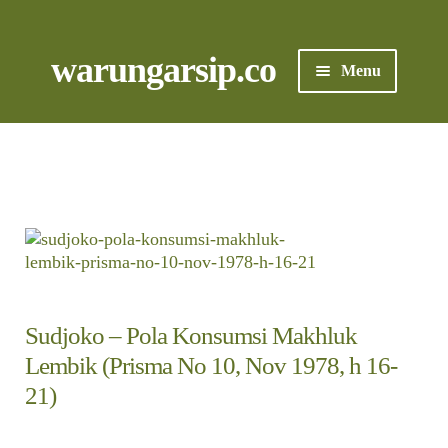
Skip
to
content
Skip
Skip
warungarsip.co
Menu
to
to
navigation
content
Beranda
Buku
Kliping
Foto
Sudjoko – Pola Konsumsi Makhluk
Suara
Lembik (Prisma No 10, Nov 1978, h 16-
Suvenir
21)
Cari Arsip