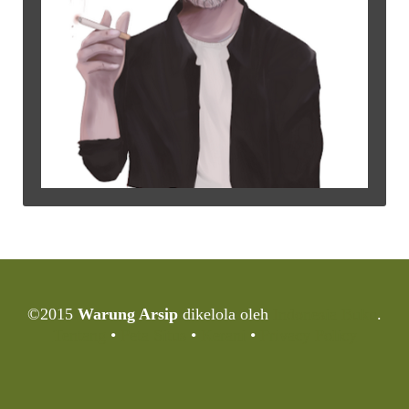
©2015
Warung Arsip
dikelola oleh
Indonesia Buku
.
Tentang
•
Peta Situs
•
Kerani
•
Privacy Policy