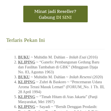
No. 83, Agustus 1963)
BUKU
~ Muhidin M. Dahlan ~
Inilah Resensi
(2020)
KLIPING
~ Zuhri & Baskoro ~ “Pencemaran Udara
Aroma Terasi Masuk Lemari” (FORUM_No. 1 Th. III,
28 April 1994)
KLIPING
~ “Timah Hitam di Atas Jakarta” (Panji
Masyarakat, Mei 1997)
KLIPING
~ Sayadi ~ “Bersih Denggan Prodasih:
Razia Tambahan Buat Pengendara di Jakarta” (Editor,
Desember 1991)
KLIPING
~ Iklan Mentega BLUE BAND (Djaja, 30
November 1963, No. 97)
KLIPING
~ Cerita Sampul ~ “Another Story of
Shinta Bachir” (MALE, No.002)
KLIPING
~ “Alice Bebassari” (Mingguan Djaja_106,
Februari 1964)
KLIPING
~ Esai Jalaludin Rakhmat ~ “Catatan Akhir
Tahun” (Ummat_No. 25, 05 Januari 1998)
Tweets by warungarsip