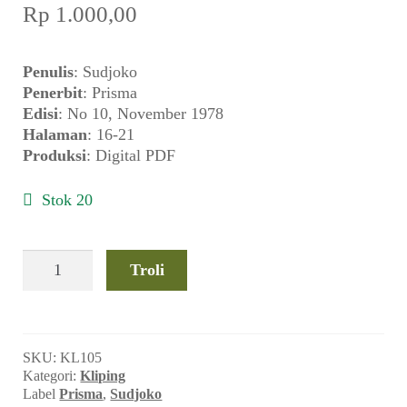
Rp
1.000,00
Alamat
Penulis
: Sudjoko
Penerbit
: Prisma
Rekening
Edisi
: No 10, November 1978
Halaman
: 16-21
Reseller
Produksi
: Digital PDF
Stok 20
Kuantitas
Troli
Sudjoko
-
Pola
Konsumsi
SKU:
KL105
Makhluk
Kategori:
Kliping
Lembik
Label
Prisma
,
Sudjoko
(Prisma