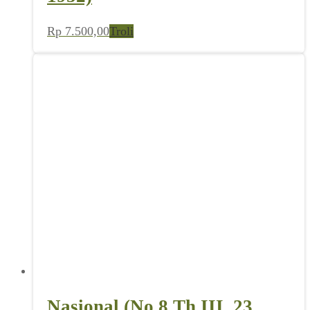
Rp
7.500,00
Troli
Nasional (No 8 Th III, 23