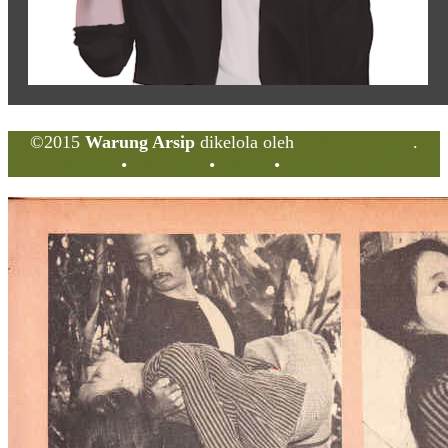
©2015
Warung Arsip
dikelola oleh
Indonesia Buku
.
Tentang
•
Peta Situs
•
Kerani
•
Privacy Policy