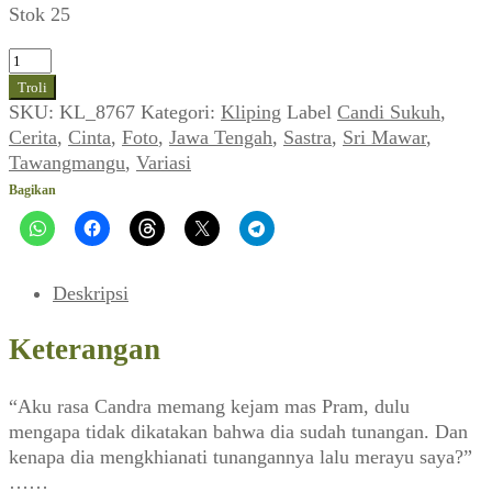
Stok 25
Kuantitas
Sumpah
Troli
di
SKU:
KL_8767
Kategori:
Kliping
Label
Candi Sukuh
,
Candi
Cerita
,
Cinta
,
Foto
,
Jawa Tengah
,
Sastra
,
Sri Mawar
,
Sukuh
Tawangmangu
,
Variasi
(7)
Bagikan
(VARIASI_No.
206,
11
November
Deskripsi
1977)
Keterangan
“Aku rasa Candra memang kejam mas Pram, dulu
mengapa tidak dikatakan bahwa dia sudah tunangan. Dan
kenapa dia mengkhianati tunangannya lalu merayu saya?”
……