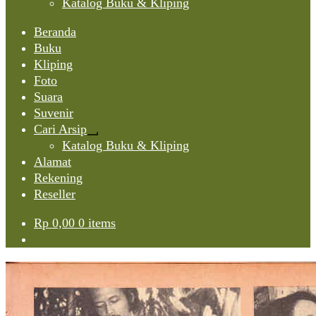
Katalog Buku & Kliping
Beranda
Buku
Kliping
Foto
Suara
Suvenir
Cari Arsip
Expand
Katalog Buku & Kliping
child
Alamat
menu
Rekening
Reseller
Rp
0,00
0 items