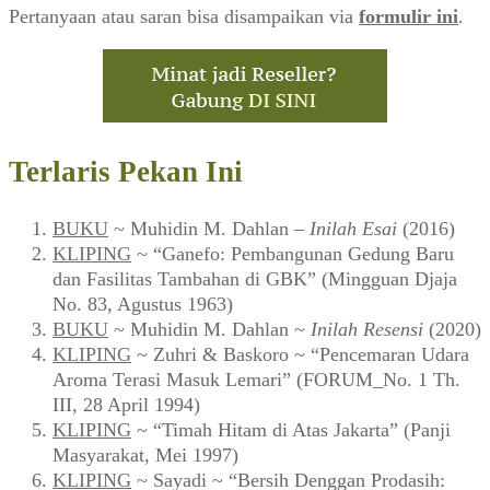
Pertanyaan atau saran bisa disampaikan via
formulir ini
.
Terlaris Pekan Ini
BUKU
~ Muhidin M. Dahlan –
Inilah Esai
(2016)
KLIPING
~ “Ganefo: Pembangunan Gedung Baru
dan Fasilitas Tambahan di GBK” (Mingguan Djaja
No. 83, Agustus 1963)
BUKU
~ Muhidin M. Dahlan ~
Inilah Resensi
(2020)
KLIPING
~ Zuhri & Baskoro ~ “Pencemaran Udara
Aroma Terasi Masuk Lemari” (FORUM_No. 1 Th.
III, 28 April 1994)
KLIPING
~ “Timah Hitam di Atas Jakarta” (Panji
Masyarakat, Mei 1997)
KLIPING
~ Sayadi ~ “Bersih Denggan Prodasih: