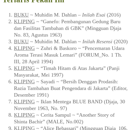
BUKU
~ Muhidin M. Dahlan –
Inilah Esai
(2016)
KLIPING
~ “Ganefo: Pembangunan Gedung Baru
dan Fasilitas Tambahan di GBK” (Mingguan Djaja
No. 83, Agustus 1963)
BUKU
~ Muhidin M. Dahlan ~
Inilah Resensi
(2020)
KLIPING
~ Zuhri & Baskoro ~ “Pencemaran Udara
Aroma Terasi Masuk Lemari” (FORUM_No. 1 Th.
III, 28 April 1994)
KLIPING
~ “Timah Hitam di Atas Jakarta” (Panji
Masyarakat, Mei 1997)
KLIPING
~ Sayadi ~ “Bersih Denggan Prodasih:
Razia Tambahan Buat Pengendara di Jakarta” (Editor,
Desember 1991)
KLIPING
~ Iklan Mentega BLUE BAND (Djaja, 30
November 1963, No. 97)
KLIPING
~ Cerita Sampul ~ “Another Story of
Shinta Bachir” (MALE, No.002)
KLIPING
~ “Alice Bebassari” (Mingguan Djaja_106,