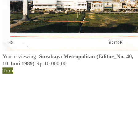
You're viewing:
Surabaya Metropolitan (Editor_No. 40,
10 Juni 1989)
Rp
10.000,00
Troli