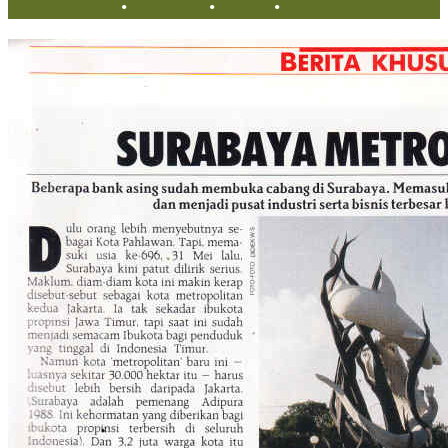
Tentang
•
Peta Situs
•
Kerani
•
Privacy Policy