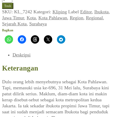
Surabaya
Troli
Metropolitan
SKU:
KL_7242
Kategori:
Kliping
Label
Editor
,
Ibukota
,
(Editor_No.
Jawa Timur
,
Kota
,
Kota Pahlawan
,
Region
,
Regional
,
40,
Sejarah Kota
,
Surabaya
10
Bagikan
Juni
1989)
Deskripsi
Keterangan
Dulu orang lebih menyebutnya sebagai Kota Pahlawan.
Tapi, memasuki usia ke-696, 31 Mei lalu, Surabaya kini
patut dilirik serius. Maklum, diam-diam kota ini makin
kerap disebut-sebut sebagai kota metropolitan kedua
Jakarta. Ia tak sekadar ibukota propinsi Jawa Timur, tapi
saat ini sudah menjadi semacam Ibukota bagi penduduk