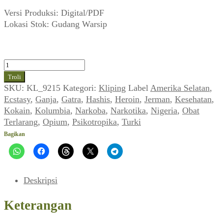
Versi Produksi: Digital/PDF
Lokasi Stok: Gudang Warsip
Kuantitas
Tablet
Troli
Pengundang
SKU:
KL_9215
Kategori:
Kliping
Label
Amerika Selatan
,
Maut
Ecstasy
,
Ganja
,
Gatra
,
Hashis
,
Heroin
,
Jerman
,
Kesehatan
,
(GATRA,,
Kokain
,
Kolumbia
,
Narkoba
,
Narkotika
,
Nigeria
,
Obat
22
Terlarang
,
Opium
,
Psikotropika
,
Turki
April
Bagikan
1995)
Deskripsi
Keterangan