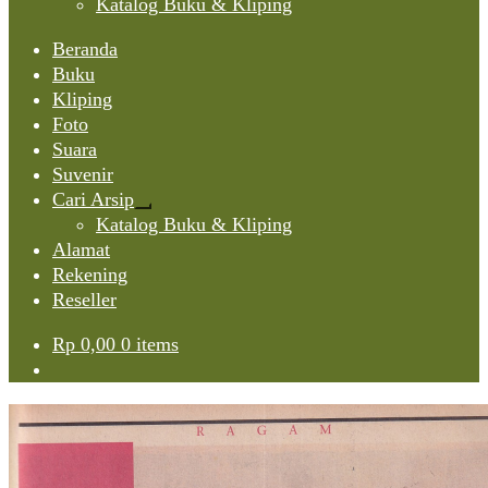
Katalog Buku & Kliping
Beranda
Buku
Kliping
Foto
Suara
Suvenir
Cari Arsip
Expand
Katalog Buku & Kliping
child
Alamat
menu
Rekening
Reseller
Rp
0,00
0 items