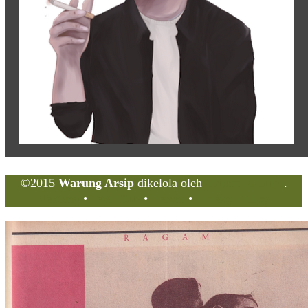
©2015
Warung Arsip
dikelola oleh
Indonesia Buku
.
Tentang
•
Peta Situs
•
Kerani
•
Privacy Policy