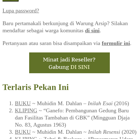
Lupa password?
Baru pertamakali berkunjung di Warung Arsip? Silakan
mendaftar sebagai warga komunitas
di sini
.
Pertanyaan atau saran bisa disampaikan via
formulir ini
.
Terlaris Pekan Ini
BUKU
~ Muhidin M. Dahlan –
Inilah Esai
(2016)
KLIPING
~ “Ganefo: Pembangunan Gedung Baru
dan Fasilitas Tambahan di GBK” (Mingguan Djaja
No. 83, Agustus 1963)
BUKU
~ Muhidin M. Dahlan ~
Inilah Resensi
(2020)
KLIPING
~ Zuhri & Baskoro ~ “Pencemaran Udara