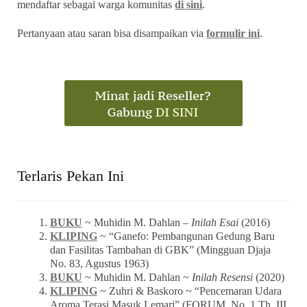
mendaftar sebagai warga komunitas
di sini
.
Pertanyaan atau saran bisa disampaikan via
formulir ini
.
Terlaris Pekan Ini
BUKU
~ Muhidin M. Dahlan –
Inilah Esai
(2016)
KLIPING
~ “Ganefo: Pembangunan Gedung Baru
dan Fasilitas Tambahan di GBK” (Mingguan Djaja
No. 83, Agustus 1963)
BUKU
~ Muhidin M. Dahlan ~
Inilah Resensi
(2020)
KLIPING
~ Zuhri & Baskoro ~ “Pencemaran Udara
Aroma Terasi Masuk Lemari” (FORUM_No. 1 Th. III,