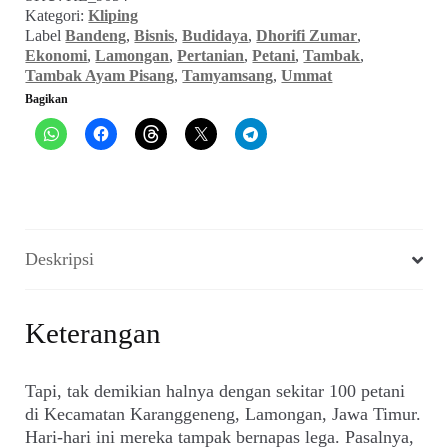
Menggoyang
Kategori:
Kliping
Lamongan
Label
Bandeng
,
Bisnis
,
Budidaya
,
Dhorifi Zumar
,
(UMMAT_No.
Ekonomi
,
Lamongan
,
Pertanian
,
Petani
,
Tambak
,
24,
Tambak Ayam Pisang
,
Tamyamsang
,
Ummat
26
Bagikan
Mei
1997)
Deskripsi
Keterangan
Tapi, tak demikian halnya dengan sekitar 100 petani
di Kecamatan Karanggeneng, Lamongan, Jawa Timur.
Hari-hari ini mereka tampak bernapas lega. Pasalnya,