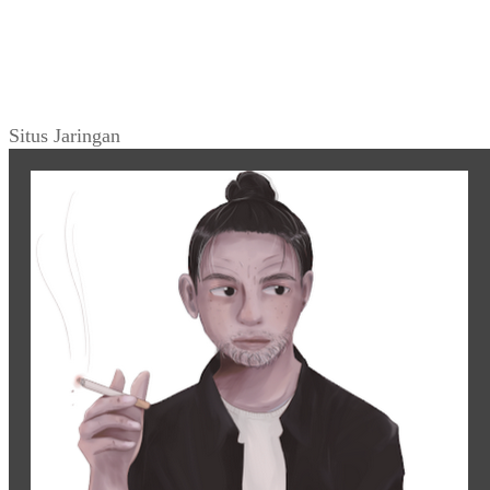
©2015
Warung Arsip
dikelola oleh
Indonesia Buku
.
Tentang
•
Peta Situs
•
Kerani
•
Privacy Policy