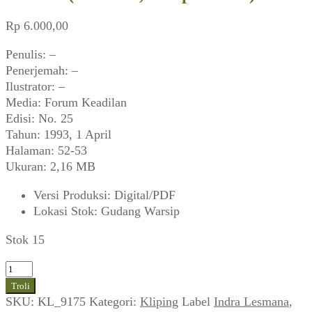
Rp
6.000,00
Penulis: –
Penerjemah: –
Ilustrator: –
Media: Forum Keadilan
Edisi: No. 25
Tahun: 1993, 1 April
Halaman: 52-53
Ukuran: 2,16 MB
Versi Produksi
:
Digital/PDF
Lokasi Stok
:
Gudang Warsip
Stok 15
Kuantitas
Titi
Troli
Dwi
SKU:
KL_9175
Kategori:
Kliping
Label
Indra Lesmana
,