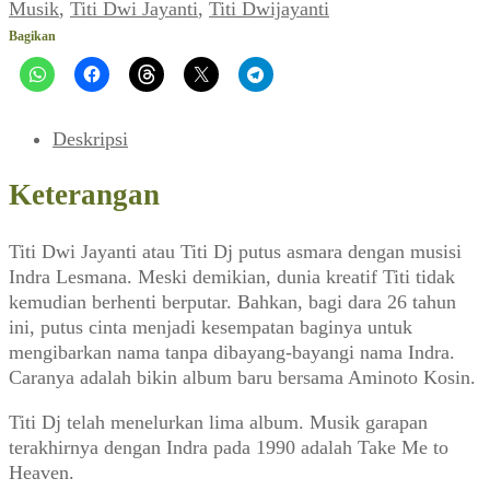
Jayanti:
Musik
,
Titi Dwi Jayanti
,
Titi Dwijayanti
Lebih
Bagikan
Baik
Jadi
Korban
(FORUM,
Deskripsi
01
April
Keterangan
1993)
Titi Dwi Jayanti atau Titi Dj putus asmara dengan musisi
Indra Lesmana. Meski demikian, dunia kreatif Titi tidak
kemudian berhenti berputar. Bahkan, bagi dara 26 tahun
ini, putus cinta menjadi kesempatan baginya untuk
mengibarkan nama tanpa dibayang-bayangi nama Indra.
Caranya adalah bikin album baru bersama Aminoto Kosin.
Titi Dj telah menelurkan lima album. Musik garapan
terakhirnya dengan Indra pada 1990 adalah Take Me to
Heaven.