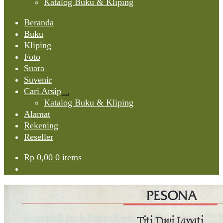
Katalog Buku & Kliping
Beranda
Buku
Kliping
Foto
Suara
Suvenir
Cari Arsip
Expand
Katalog Buku & Kliping
child
Alamat
menu
Rekening
Reseller
Rp
0,00
0 items