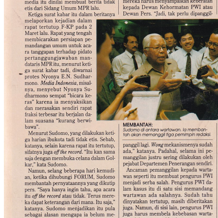
Menko Polkam Sudomo: Hak Memanggil Wartawan
(FORUM, 01 April 1993)
Akun Saya
Username
Password
Remember Me
Lupa password?
Baru pertamakali berkunjung di Warung Arsip? Silakan
mendaftar sebagai warga komunitas
di sini
.
Pertanyaan atau saran bisa disampaikan via
formulir ini
.