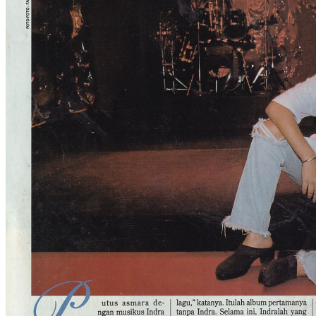
You're viewing:
Titi Dwi Jayanti: Lebih Baik Jadi
Korban (FORUM, 01 April 1993)
Rp
6.000,00
Troli