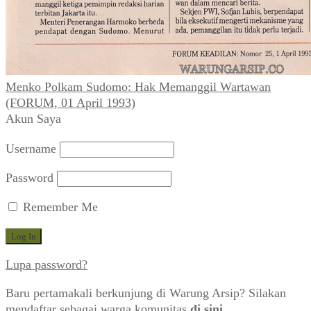
Terlaris Pekan Ini
BUKU
~ Muhidin M. Dahlan –
Inilah Esai
(2016)
KLIPING
~ “Ganefo: Pembangunan Gedung Baru
dan Fasilitas Tambahan di GBK” (Mingguan Djaja
No. 83, Agustus 1963)
BUKU
~ Muhidin M. Dahlan ~
Inilah Resensi
(2020)
KLIPING
~ Zuhri & Baskoro ~ “Pencemaran Udara
Aroma Terasi Masuk Lemari” (FORUM_No. 1 Th.
III, 28 April 1994)
KLIPING
~ “Timah Hitam di Atas Jakarta” (Panji
Masyarakat, Mei 1997)
KLIPING
~ Sayadi ~ “Bersih Denggan Prodasih:
Razia Tambahan Buat Pengendara di Jakarta” (Editor,
Desember 1991)
KLIPING
~ Iklan Mentega BLUE BAND (Djaja, 30
November 1963, No. 97)