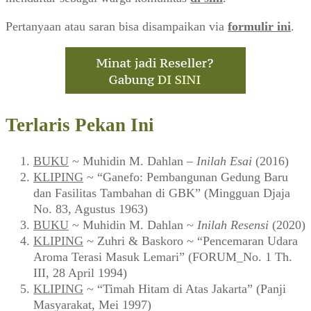
KLIPING
~ Cerita Sampul ~ “Another Story of
Shinta Bachir” (MALE, No.002)
KLIPING
~ “Alice Bebassari” (Mingguan Djaja_106,
Februari 1964)
KLIPING
~ Esai Jalaludin Rakhmat ~ “Catatan Akhir
Tahun” (Ummat_No. 25, 05 Januari 1998)
Tweets by warungarsip