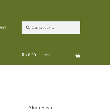
Pencarian
Cari
Saya
untuk:
Rp
0,00
0 items
Akun Saya