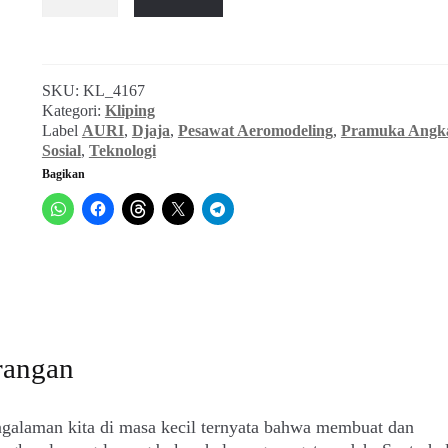
Tunas-
tunas
Muda
Dipupuk
SKU:
KL_4167
Dalam
Kategori:
Kliping
Kursus
Label
AURI
,
Djaja
,
Pesawat Aeromodeling
,
Pramuka Angk
Aeromodeler
Sosial
,
Teknologi
(Djaja,
Bagikan
November
1964)
rangan
ngalaman kita di masa kecil ternyata bahwa membuat dan