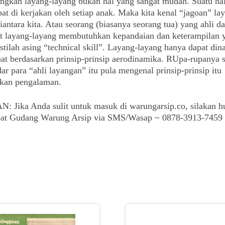
ngkan layang-layang bukan hal yang sangat mudah. Suatu hal
at di kerjakan oleh setiap anak. Maka kita kenal “jagoan” la
iantara kita. Atau seorang (biasanya seorang tua) yang ahli d
 layang-layang membutuhkan kepandaian dan keterampilan 
stilah asing “technical skill”. Layang-layang hanya dapat din
uat berdasarkan prinsip-prinsip aerodinamika. RUpa-rupanya 
dar para “ahli layangan” itu pula mengenal prinsip-prinsip itu
rkan pengalaman.
: Jika Anda sulit untuk masuk di warungarsip.co, silakan h
epat Gudang Warung Arsip via SMS/Wasap ~ 0878-3913-7459 