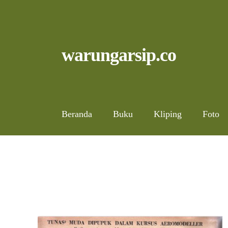
Skip
to
content
Skip
Skip
warungarsip.co
to
to
navigation
content
Beranda
Buku
Kliping
Foto