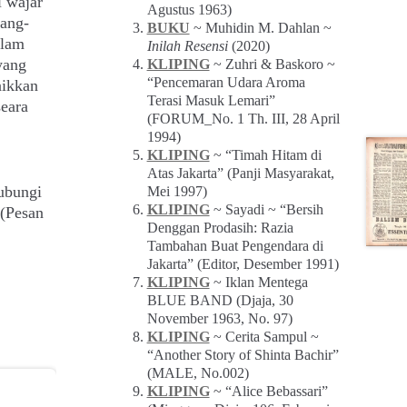
 wajar
Agustus 1963)
yang-
BUKU
~ Muhidin M. Dahlan ~
alam
Inilah Resensi
(2020)
yang
KLIPING
~ Zuhri & Baskoro ~
“Pencemaran Udara Aroma
aikkan
Terasi Masuk Lemari”
seara
(FORUM_No. 1 Th. III, 28 April
1994)
KLIPING
~ “Timah Hitam di
Atas Jakarta” (Panji Masyarakat,
ubungi
Mei 1997)
KLIPING
~ Sayadi ~ “Bersih
(Pesan
Denggan Prodasih: Razia
Tambahan Buat Pengendara di
Jakarta” (Editor, Desember 1991)
KLIPING
~ Iklan Mentega
BLUE BAND (Djaja, 30
November 1963, No. 97)
KLIPING
~ Cerita Sampul ~
“Another Story of Shinta Bachir”
(MALE, No.002)
KLIPING
~ “Alice Bebassari”