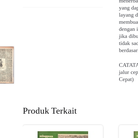
menerba
yang dap
layang d
membuat
dengan i
jika dib
tidak sa
berdasa
CATATAN
jalur c
Cepat)
Produk Terkait