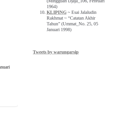
(Mingguan Djaja_106, Februari
1964)
KLIPING
~ Esai Jalaludin
Rakhmat ~ “Catatan Akhir
Tahun” (Ummat_No. 25, 05
Januari 1998)
Tweets by warungarsip
anuari