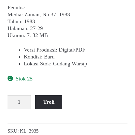
Penulis: –
Media: Zaman, No.37, 1983
Tahun: 1983
Halaman: 27-29
Ukuran: 7. 32 MB
Versi Produksi
:
Digital/PDF
Kondisi
:
Baru
Lokasi Stok
:
Gudang Warsip
Stok 25
Kuantitas
Troli
Wawancara
dengan
Jimmy
Carter
SKU:
KL_3935
(Zaman,