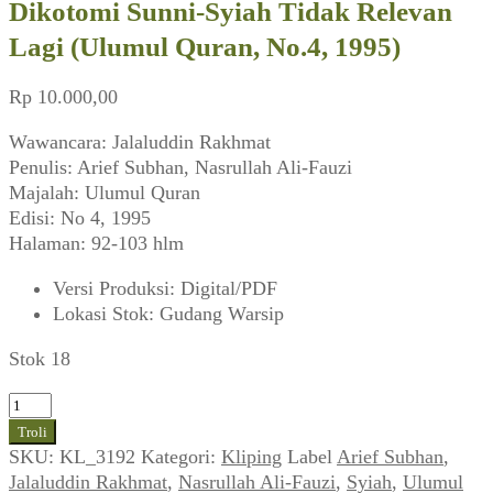
Dikotomi Sunni-Syiah Tidak Relevan
Lagi (Ulumul Quran, No.4, 1995)
Rp
10.000,00
Wawancara: Jalaluddin Rakhmat
Penulis: Arief Subhan, Nasrullah Ali-Fauzi
Majalah: Ulumul Quran
Edisi: No 4, 1995
Halaman: 92-103 hlm
Versi Produksi
:
Digital/PDF
Lokasi Stok
:
Gudang Warsip
Stok 18
Kuantitas
Wawancara
Troli
Jalaluddin
SKU:
KL_3192
Kategori:
Kliping
Label
Arief Subhan
,
Rakhmat
Jalaluddin Rakhmat
,
Nasrullah Ali-Fauzi
,
Syiah
,
Ulumul