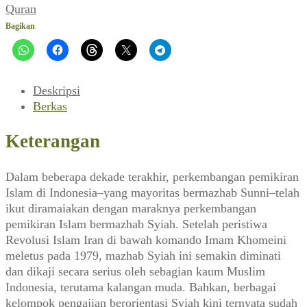
~
Quran
Dikotomi
Bagikan
Sunni-
Syiah
Tidak
Relevan
Deskripsi
Lagi
Berkas
(Ulumul
Quran,
Keterangan
No.4,
1995)
Dalam beberapa dekade terakhir, perkembangan pemikiran
Islam di Indonesia–yang mayoritas bermazhab Sunni–telah
ikut diramaiakan dengan maraknya perkembangan
pemikiran Islam bermazhab Syiah. Setelah peristiwa
Revolusi Islam Iran di bawah komando Imam Khomeini
meletus pada 1979, mazhab Syiah ini semakin diminati
dan dikaji secara serius oleh sebagian kaum Muslim
Indonesia, terutama kalangan muda. Bahkan, berbagai
kelompok pengajian berorientasi Syiah kini ternyata sudah