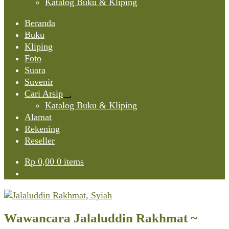
Katalog Buku & Kliping
Beranda
Buku
Kliping
Foto
Suara
Suvenir
Cari Arsip
Expand
Katalog Buku & Kliping
child
Alamat
menu
Rekening
Reseller
Rp
0,00
0 items
Wawancara Jalaluddin Rakhmat ~