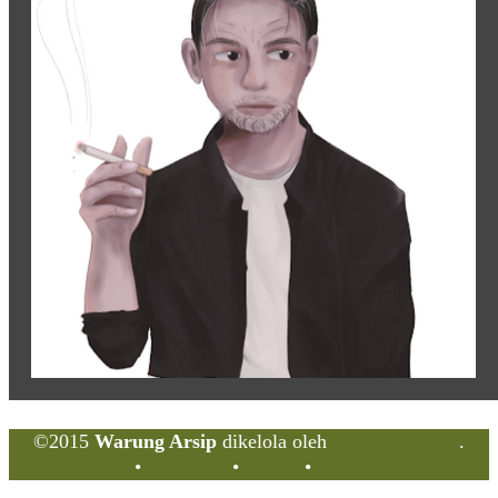
©2015
Warung Arsip
dikelola oleh
Indonesia Buku
.
Tentang
•
Peta Situs
•
Kerani
•
Privacy Policy