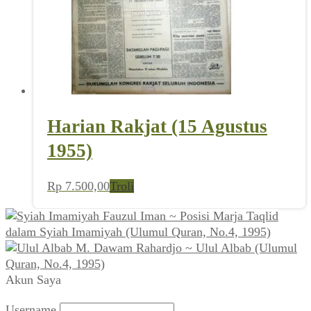
Harian Rakjat (15 Agustus
1955)
Rp
7.500,00
Troli
Fauzul Iman ~ Posisi Marja Taqlid
dalam Syiah Imamiyah (Ulumul Quran, No.4, 1995)
M. Dawam Rahardjo ~ Ulul Albab (Ulumul
Quran, No.4, 1995)
Akun Saya
Username