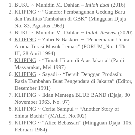
BUKU
~ Muhidin M. Dahlan –
Inilah Esai
(2016)
KLIPING
~ “Ganefo: Pembangunan Gedung Baru
dan Fasilitas Tambahan di GBK” (Mingguan Djaja
No. 83, Agustus 1963)
BUKU
~ Muhidin M. Dahlan ~
Inilah Resensi
(2020)
KLIPING
~ Zuhri & Baskoro ~ “Pencemaran Udara
Aroma Terasi Masuk Lemari” (FORUM_No. 1 Th.
III, 28 April 1994)
KLIPING
~ “Timah Hitam di Atas Jakarta” (Panji
Masyarakat, Mei 1997)
KLIPING
~ Sayadi ~ “Bersih Denggan Prodasih:
Razia Tambahan Buat Pengendara di Jakarta” (Editor,
Desember 1991)
KLIPING
~ Iklan Mentega BLUE BAND (Djaja, 30
November 1963, No. 97)
KLIPING
~ Cerita Sampul ~ “Another Story of
Shinta Bachir” (MALE, No.002)
KLIPING
~ “Alice Bebassari” (Mingguan Djaja_106,
Februari 1964)