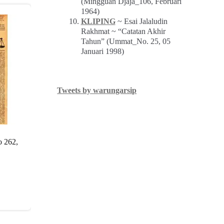
(Mingguan Djaja_106, Februari
1964)
KLIPING
~ Esai Jalaludin
Rakhmat ~ “Catatan Akhir
Tahun” (Ummat_No. 25, 05
Januari 1998)
Tweets by warungarsip
 262,