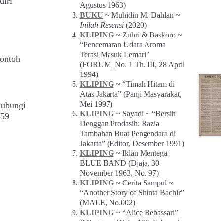
diri
Agustus 1963)
BUKU
~ Muhidin M. Dahlan ~
Inilah Resensi
(2020)
KLIPING
~ Zuhri & Baskoro ~
“Pencemaran Udara Aroma
Terasi Masuk Lemari”
contoh
(FORUM_No. 1 Th. III, 28 April
1994)
KLIPING
~ “Timah Hitam di
Atas Jakarta” (Panji Masyarakat,
Mei 1997)
hubungi
KLIPING
~ Sayadi ~ “Bersih
459
Denggan Prodasih: Razia
Tambahan Buat Pengendara di
Jakarta” (Editor, Desember 1991)
KLIPING
~ Iklan Mentega
BLUE BAND (Djaja, 30
November 1963, No. 97)
KLIPING
~ Cerita Sampul ~
“Another Story of Shinta Bachir”
(MALE, No.002)
KLIPING
~ “Alice Bebassari”