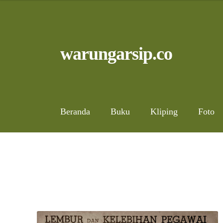
Skip
to
content
Skip
Skip
warungarsip.co
to
to
navigation
content
Beranda
Buku
Kliping
Foto