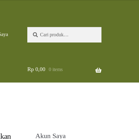
Pencarian
Cari
Saya
untuk:
Rp
0,00
0 items
nkan
Akun Saya