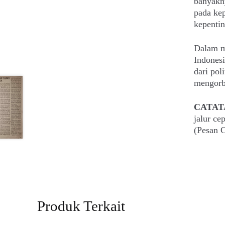
banyakny
pada kep
kepentin
Dalam m
Indonesi
dari pol
mengorb
CATAT
jalur c
(Pesan C
Produk Terkait