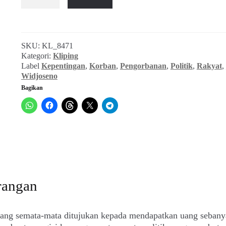
Widjoseno
~
Kepentingan
Rakyat
SKU:
KL_8471
Dikorbankan
Kategori:
Kliping
(SIKAP_No.
Label
Kepentingan
,
Korban
,
Pengorbanan
,
Politik
,
Rakyat
,
3-
Widjoseno
4,
Bagikan
31
Januari
1952)
rangan
 yang semata-mata ditujukan kepada mendapatkan uang sebany