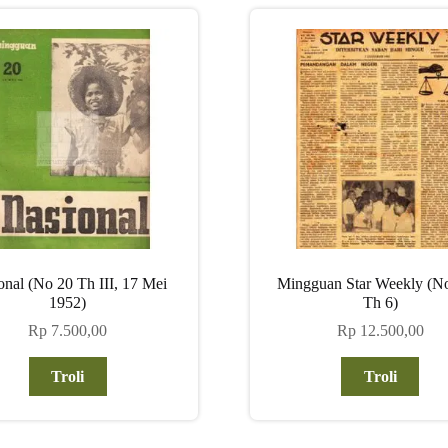
onal (No 20 Th III, 17 Mei
Mingguan Star Weekly (No
1952)
Th 6)
Rp
7.500,00
Rp
12.500,00
Troli
Troli